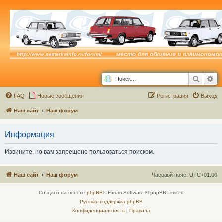
Поиск
Ра
FAQ
Новые сообщения
Р
е
г
и
с
т
р
а
ц
и
я
Выход
Наш сайт
Наш форум
Информация
Извините, но вам запрещено пользоваться поиском.
Наш сайт
Наш форум
Часовой пояс:
UTC+01:00
Создано на основе
phpBB
® Forum Software © phpBB Limited
Русская поддержка phpBB
Конфиденциальность
|
Правила