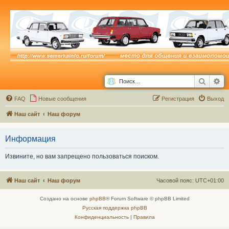
Поиск
Ра
FAQ
Новые сообщения
Р
е
г
и
с
т
р
а
ц
и
я
Выход
Наш сайт
Наш форум
Информация
Извините, но вам запрещено пользоваться поиском.
Наш сайт
Наш форум
Часовой пояс:
UTC+01:00
Создано на основе
phpBB
® Forum Software © phpBB Limited
Русская поддержка phpBB
Конфиденциальность
|
Правила