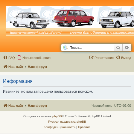
Поиск
Ра
FAQ
Новые сообщения
Р
е
г
и
с
т
р
а
ц
и
я
Выход
Наш сайт
Наш форум
Информация
Извините, но вам запрещено пользоваться поиском.
Наш сайт
Наш форум
Часовой пояс:
UTC+01:00
Создано на основе
phpBB
® Forum Software © phpBB Limited
Русская поддержка phpBB
Конфиденциальность
|
Правила