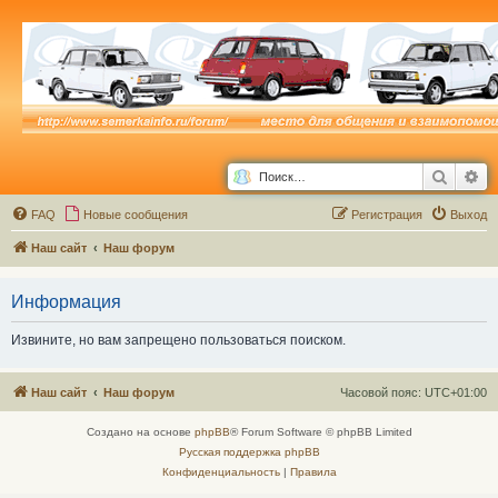
Поиск
Ра
FAQ
Новые сообщения
Р
е
г
и
с
т
р
а
ц
и
я
Выход
Наш сайт
Наш форум
Информация
Извините, но вам запрещено пользоваться поиском.
Наш сайт
Наш форум
Часовой пояс:
UTC+01:00
Создано на основе
phpBB
® Forum Software © phpBB Limited
Русская поддержка phpBB
Конфиденциальность
|
Правила