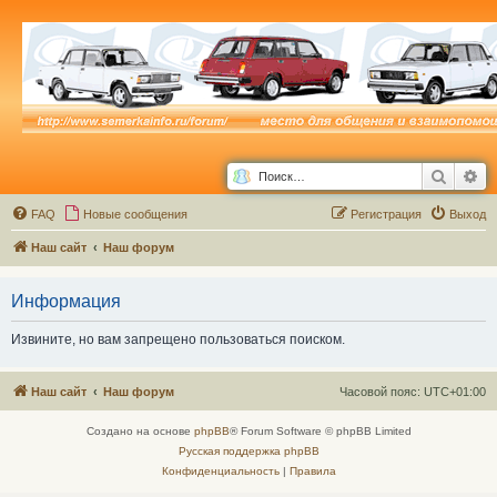
Поиск
Ра
FAQ
Новые сообщения
Р
е
г
и
с
т
р
а
ц
и
я
Выход
Наш сайт
Наш форум
Информация
Извините, но вам запрещено пользоваться поиском.
Наш сайт
Наш форум
Часовой пояс:
UTC+01:00
Создано на основе
phpBB
® Forum Software © phpBB Limited
Русская поддержка phpBB
Конфиденциальность
|
Правила