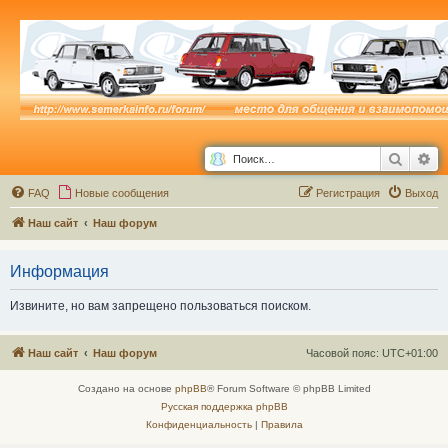
Поиск
Ра
FAQ
Новые сообщения
Р
е
г
и
с
т
р
а
ц
и
я
Выход
Наш сайт
Наш форум
Информация
Извините, но вам запрещено пользоваться поиском.
Наш сайт
Наш форум
Часовой пояс:
UTC+01:00
Создано на основе
phpBB
® Forum Software © phpBB Limited
Русская поддержка phpBB
Конфиденциальность
|
Правила