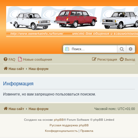
Поиск
Ра
FAQ
Новые сообщения
Р
е
г
и
с
т
р
а
ц
и
я
Выход
Наш сайт
Наш форум
Информация
Извините, но вам запрещено пользоваться поиском.
Наш сайт
Наш форум
Часовой пояс:
UTC+01:00
Создано на основе
phpBB
® Forum Software © phpBB Limited
Русская поддержка phpBB
Конфиденциальность
|
Правила