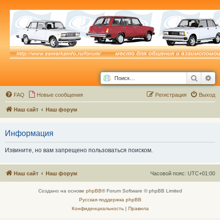
Поиск
Ра
FAQ
Новые сообщения
Р
е
г
и
с
т
р
а
ц
и
я
Выход
Наш сайт
Наш форум
Информация
Извините, но вам запрещено пользоваться поиском.
Наш сайт
Наш форум
Часовой пояс:
UTC+01:00
Создано на основе
phpBB
® Forum Software © phpBB Limited
Русская поддержка phpBB
Конфиденциальность
|
Правила