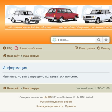
Поиск
Ра
FAQ
Новые сообщения
Р
е
г
и
с
т
р
а
ц
и
я
Выход
Наш сайт
Наш форум
Информация
Извините, но вам запрещено пользоваться поиском.
Наш сайт
Наш форум
Часовой пояс:
UTC+01:00
Создано на основе
phpBB
® Forum Software © phpBB Limited
Русская поддержка phpBB
Конфиденциальность
|
Правила