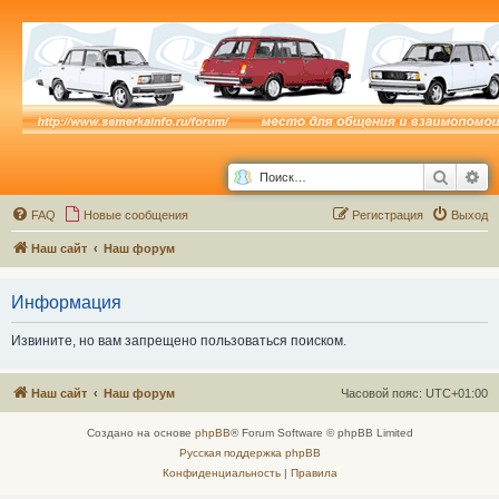
Поиск
Ра
FAQ
Новые сообщения
Р
е
г
и
с
т
р
а
ц
и
я
Выход
Наш сайт
Наш форум
Информация
Извините, но вам запрещено пользоваться поиском.
Наш сайт
Наш форум
Часовой пояс:
UTC+01:00
Создано на основе
phpBB
® Forum Software © phpBB Limited
Русская поддержка phpBB
Конфиденциальность
|
Правила