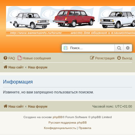
Поиск
Ра
FAQ
Новые сообщения
Р
е
г
и
с
т
р
а
ц
и
я
Выход
Наш сайт
Наш форум
Информация
Извините, но вам запрещено пользоваться поиском.
Наш сайт
Наш форум
Часовой пояс:
UTC+01:00
Создано на основе
phpBB
® Forum Software © phpBB Limited
Русская поддержка phpBB
Конфиденциальность
|
Правила