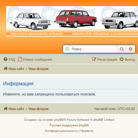
Поиск
Ра
FAQ
Новые сообщения
Р
е
г
и
с
т
р
а
ц
и
я
Выход
Наш сайт
Наш форум
Информация
Извините, но вам запрещено пользоваться поиском.
Наш сайт
Наш форум
Часовой пояс:
UTC+01:00
Создано на основе
phpBB
® Forum Software © phpBB Limited
Русская поддержка phpBB
Конфиденциальность
|
Правила