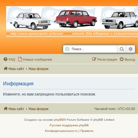
Поиск
Ра
FAQ
Новые сообщения
Р
е
г
и
с
т
р
а
ц
и
я
Выход
Наш сайт
Наш форум
Информация
Извините, но вам запрещено пользоваться поиском.
Наш сайт
Наш форум
Часовой пояс:
UTC+01:00
Создано на основе
phpBB
® Forum Software © phpBB Limited
Русская поддержка phpBB
Конфиденциальность
|
Правила