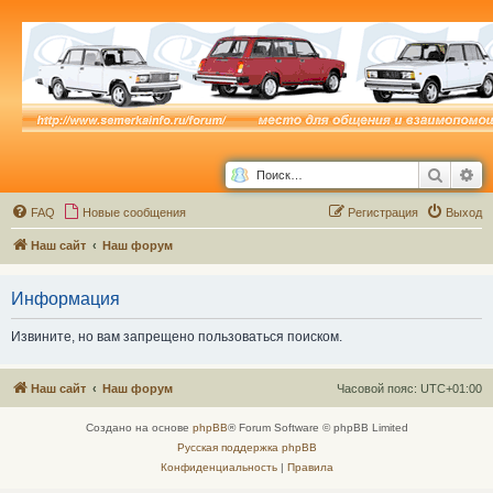
Поиск
Ра
FAQ
Новые сообщения
Р
е
г
и
с
т
р
а
ц
и
я
Выход
Наш сайт
Наш форум
Информация
Извините, но вам запрещено пользоваться поиском.
Наш сайт
Наш форум
Часовой пояс:
UTC+01:00
Создано на основе
phpBB
® Forum Software © phpBB Limited
Русская поддержка phpBB
Конфиденциальность
|
Правила