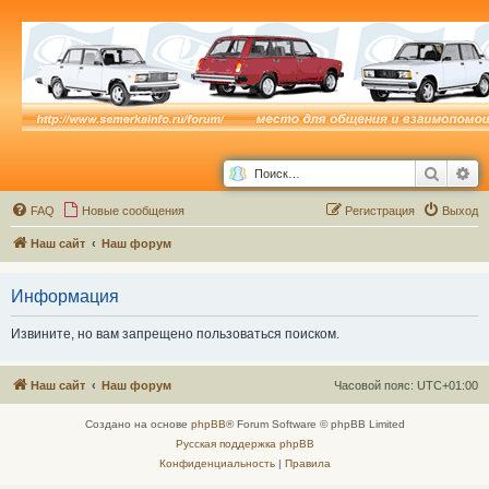
Поиск
Ра
FAQ
Новые сообщения
Р
е
г
и
с
т
р
а
ц
и
я
Выход
Наш сайт
Наш форум
Информация
Извините, но вам запрещено пользоваться поиском.
Наш сайт
Наш форум
Часовой пояс:
UTC+01:00
Создано на основе
phpBB
® Forum Software © phpBB Limited
Русская поддержка phpBB
Конфиденциальность
|
Правила