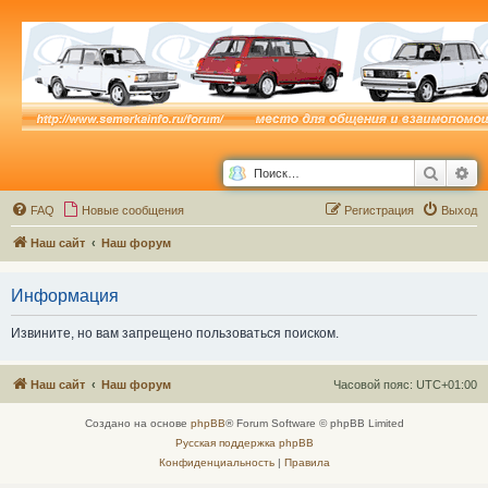
Поиск
Ра
FAQ
Новые сообщения
Р
е
г
и
с
т
р
а
ц
и
я
Выход
Наш сайт
Наш форум
Информация
Извините, но вам запрещено пользоваться поиском.
Наш сайт
Наш форум
Часовой пояс:
UTC+01:00
Создано на основе
phpBB
® Forum Software © phpBB Limited
Русская поддержка phpBB
Конфиденциальность
|
Правила