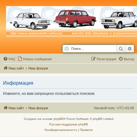
Поиск
Ра
FAQ
Новые сообщения
Р
е
г
и
с
т
р
а
ц
и
я
Выход
Наш сайт
Наш форум
Информация
Извините, но вам запрещено пользоваться поиском.
Наш сайт
Наш форум
Часовой пояс:
UTC+01:00
Создано на основе
phpBB
® Forum Software © phpBB Limited
Русская поддержка phpBB
Конфиденциальность
|
Правила