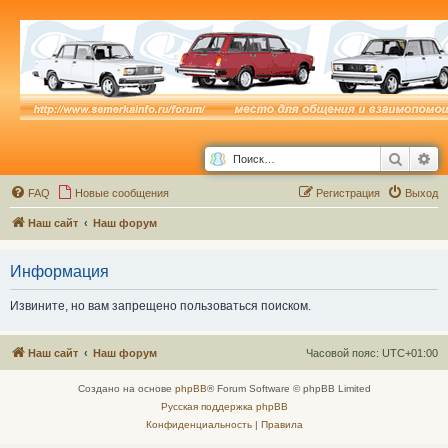
Поиск
Ра
FAQ
Новые сообщения
Р
е
г
и
с
т
р
а
ц
и
я
Выход
Наш сайт
Наш форум
Информация
Извините, но вам запрещено пользоваться поиском.
Наш сайт
Наш форум
Часовой пояс:
UTC+01:00
Создано на основе
phpBB
® Forum Software © phpBB Limited
Русская поддержка phpBB
Конфиденциальность
|
Правила