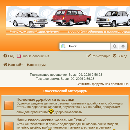
Поиск
Ра
FAQ
Новые сообщения
Р
е
г
и
с
т
р
а
ц
и
я
Выход
Наш сайт
Наш форум
Предыдущее посещение: Вс авг 09, 2026 2:56:23
Текущее время: Вс авг 09, 2026 2:56:23
Отметить форумы как прочтённые
Классический автофорум
Полезные доработки классики
В данном разделе делимся своими полезными доработками, обсуждем
статьи по доработке классики, опубликованных на сайте, предлагаем
свои для публикации
Добро пожаловать.
Наши классические железные "кони"
А так же "ласточки" и прочие заднеприводные классические модели,
копейки, двойки, тройки, четверки, пятерки шестерки и семерки