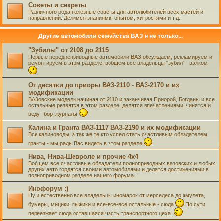
Советы и секреты
Различного рода полезные советы для автолюбителей всех мастей и
направлений. Делимся знаниями, опытом, хитростями и т.д.
Другие автомобили семейства ВАЗ и не только...
"Зубилы" от 2108 до 2115
Первые переднеприводные автомобили ВАЗ обсуждаем, рекламируем и
ремонтируем в этом разделе, вобщем все владельцы "зубил" - вэлком
От десятки до приоры ВАЗ-2110 - ВАЗ-2170 и их
модификации
ВАЗовские модели начиная от 2110 и заканчивая Приорой, Богданы и все
остальные резвятся в этом разделе, делятся впечатлениями, чинятся и
ведут бортжурналы
Калина и Гранта ВАЗ-1117 ВАЗ-2190 и их модификации
Все калиноводы, а так же те кто успел стать счастливым обладателем
гранты - мы рады Вас видеть в этом разделе
Нива, Нива-Шевроле и прочие 4х4
Вобщем все счастливые обладатели полноприводных вазовских и любых
других авто гордятся своими автомобилями и делятся достижениями в
полноприводном разделе нашего форума.
Инофорум :)
Ну и естественно все владельцы иномарок от мерседеса до амулета,
бумеры, мицики, пыжики и все-все-все остальные - сюда
По сути
переезжает сюда оставшаяся часть транспортного цеха.