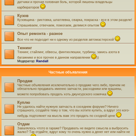
датчики и прочая головная боль, которой лишены владельцы
карбюраторов
Кузов
Кузовщина - рихтовка, шпатлевка, сварка, покраска - все в этом разделе!
Спрашиваем, отвечаем, помогаем, делимся опытом
Опыт ремонта - разное
Все что не подходит ни к одному из разделов автомастерской
Тюнинг
Тюнинг, стайлинг, обвесы, финтихлюшки, турбины, закись азота в
багажнике и все прочее в данном направлении
))
Модератор:
Randall
Частные объявления
Продам
Частные объявления исключительно о продаже чего либо, причем не
обязательно продавать именно запчасти, расходники или машины,
можете попробовать продать хоть джунгурского хомячка
Куплю
Не удалось найти нужную запчасть в соседнем форуме? Ничего
страшного, создайте тему о том, что вы хотите купить, а вдруг это кого-
нибудь подтолкнет на мысль вам это продать по сходной цене
Отдам
Завалялось чтото в гараже? Продавать не видите смысла а выбросить
жалко? Так отдайте, вдруг кому то очень нужно а денег нет или найти не