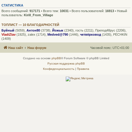
СТАТИСТИКА
Всего сообщений:
917171
• Всего тем:
10031
• Всего пользователей:
16913
• Новый
пользователь:
Kirill_From_Village
ТОПЛИСТ — 10 БЛАГОДАРНОСТЕЙ
Буйный
(5059),
Антон80
(3738),
Йожык
(2340),
гость
(2211),
Препод48рус
(2206),
VladiZlav
(1925),
zalex
(1714),
Medved@790
(1446),
четвёрковод
(1435),
PECHKIN
(1409)
Наш сайт
Наш форум
Часовой пояс:
UTC+01:00
Создано на основе
phpBB
® Forum Software © phpBB Limited
Русская поддержка phpBB
Конфиденциальность
|
Правила