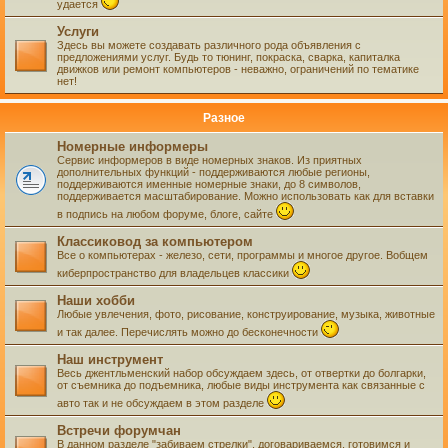
удается
Услуги
Здесь вы можете создавать различного рода объявления с
предложениями услуг. Будь то тюнинг, покраска, сварка, капиталка
движков или ремонт компьютеров - неважно, ограничений по тематике
нет!
Разное
Номерные информеры
Сервис информеров в виде номерных знаков. Из приятных
дополнительных функций - поддерживаются любые регионы,
поддерживаются именные номерные знаки, до 8 символов,
поддерживается масштабирование. Можно использовать как для вставки
в подпись на любом форуме, блоге, сайте
Классиковод за компьютером
Все о компьютерах - железо, сети, программы и многое другое. Вобщем
киберпространство для владельцев классики
Наши хобби
Любые увлечения, фото, рисование, конструирование, музыка, животные
и так далее. Перечислять можно до бесконечности
Наш инструмент
Весь джентльменский набор обсуждаем здесь, от отвертки до болгарки,
от съемника до подъемника, любые виды инструмента как связанные с
авто так и не обсуждаем в этом разделе
Встречи форумчан
В данном разделе "забиваем стрелки", договариваемся, готовимся и