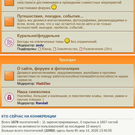
хвастаемся достижениями в проведении совместных мероприятий
участниками форума
Путешествия, поездки, события...
Здесь мы делимся впечатлениями, фотографиями, рекомендациями и
всем, всем, всем, что у нас остается после авто и не только
путешествий, выездов, пробегов, событий...
Курильня/флудильня
Беседы на отвлеченные темы
Без ограничений.
Модератор:
andy
Подфорумы:
Юмор
,
Землячество
,
Развлечения (18+)
Техотдел
О сайте, форуме и фотогалерее
Делимся впечатлениями, предложениями, жалобами и прочими
прелестями по поводу работоспособности/неработоспособности наших
сервисов.
Модератор:
VladiZlav
Наша символика
Наклейки, большие и маленькие, в перспективе ксивы, значки, рамки и
прочие плюшки :)
Модератор:
Randall
КТО СЕЙЧАС НА КОНФЕРЕНЦИИ
Всего
1678
посетителей :: 11 зарегистрированных, 0 скрытых и 1667 гостей
(основано на активности пользователей за последние 15 минут)
Больше всего посетителей (
22450
) здесь было Вт апр 14, 2026 13:40:55