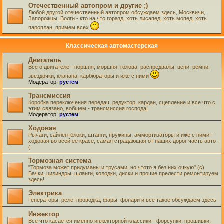
Отечественный автопром и другие ;)
Любой другой отечественный автопром обсуждаем здесь, Москвичи,
Запорожцы, Волги - кто на что горазд, хоть лисапед, хоть мопед, хоть
пароплан, примем всех
Классическая автомастерская
Двигатель
Все о двигателе - поршня, моршня, голова, распредвалы, цепи, ремни,
звездочки, клапана, карбюраторы и иже с ними
Модератор:
рустем
Трансмиссия
Коробка переключения передач, редуктор, кардан, сцепление и все что с
этим связано, вобщем - трансмиссия господа!
Модератор:
рустем
Ходовая
Рычаги, сайлентблоки, штанги, пружины, аммортизаторы и иже с ними -
ходовая во всей ее красе, самая страдающая от наших дорог часть авто :
(
Тормозная система
"Тормоза может придуманы и трусами, но чтото я без них очкую" (с)
Бачки, цилиндры, шланги, колодки, диски и прочие прелести ремонтируем
здесь!
Электрика
Генераторы, реле, проводка, фары, фонари и все такое обсуждаем здесь
Инжектор
Все что касается именно инжекторной классики - форсунки, прошивки,