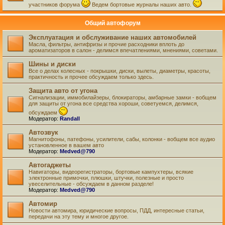
участников форума
Ведем бортовые журналы наших авто.
Общий автофорум
Эксплуатация и обслуживание наших автомобилей
Масла, фильтры, антифризы и прочие расходники вплоть до
ароматизаторов в салон - делимся впечатлениями, мнениями, советами.
Шины и диски
Все о делах колесных - покрышки, диски, вылеты, диаметры, красоты,
практичность и прочее обсуждаем только здесь.
Защита авто от угона
Сигнализации, иммобилайзеры, блокираторы, амбарные замки - вобщем
для защиты от угона все средства хороши, советуемся, делимся,
обсуждаем
Модератор:
Randall
Автозвук
Магнитофоны, патефоны, усилители, сабы, колонки - вобщем все аудио
установленное в вашем авто
Модератор:
Medved@790
Автогаджеты
Навигаторы, видеорегистраторы, бортовые кампухтеры, всякие
электронные примочки, плюшки, штучки, полезные и просто
увеселительные - обсуждаем в данном разделе!
Модератор:
Medved@790
Автомир
Новости автомира, юридические вопросы, ПДД, интересные статьи,
передачи на эту тему и многое другое.