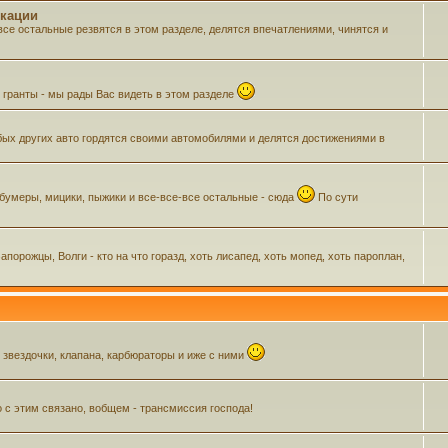
икации
все остальные резвятся в этом разделе, делятся впечатлениями, чинятся и
м гранты - мы рады Вас видеть в этом разделе
ых других авто гордятся своими автомобилями и делятся достижениями в
 бумеры, мицики, пыжики и все-все-все остальные - сюда
По сути
орожцы, Волги - кто на что горазд, хоть лисапед, хоть мопед, хоть пароплан,
, звездочки, клапана, карбюраторы и иже с ними
о с этим связано, вобщем - трансмиссия господа!