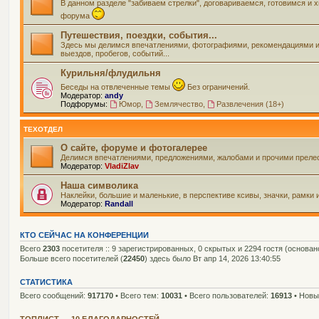
В данном разделе "забиваем стрелки", договариваемся, готовимся и
форума
Путешествия, поездки, события...
Здесь мы делимся впечатлениями, фотографиями, рекомендациями и вс
выездов, пробегов, событий...
Курильня/флудильня
Беседы на отвлеченные темы
Без ограничений.
Модератор:
andy
Подфорумы:
Юмор
,
Землячество
,
Развлечения (18+)
ТЕХОТДЕЛ
О сайте, форуме и фотогалерее
Делимся впечатлениями, предложениями, жалобами и прочими прелес
Модератор:
VladiZlav
Наша символика
Наклейки, большие и маленькие, в перспективе ксивы, значки, рамки 
Модератор:
Randall
КТО СЕЙЧАС НА КОНФЕРЕНЦИИ
Всего
2303
посетителя :: 9 зарегистрированных, 0 скрытых и 2294 гостя (основан
Больше всего посетителей (
22450
) здесь было Вт апр 14, 2026 13:40:55
СТАТИСТИКА
Всего сообщений:
917170
• Всего тем:
10031
• Всего пользователей:
16913
• Новы
ТОПЛИСТ — 10 БЛАГОДАРНОСТЕЙ