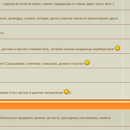
- ходовая во всей ее красе, самая страдающая от наших дорог часть авто :(
Бачки, цилиндры, шланги, колодки, диски и прочие прелести ремонтируем здесь!
есь
, датчики и прочая головная боль, которой лишены владельцы карбюраторов
зделе! Спрашиваем, отвечаем, помогаем, делимся опытом
ажнике и все прочее в данном направлении
))
обязательно продавать именно запчасти, расходники или машины, можете