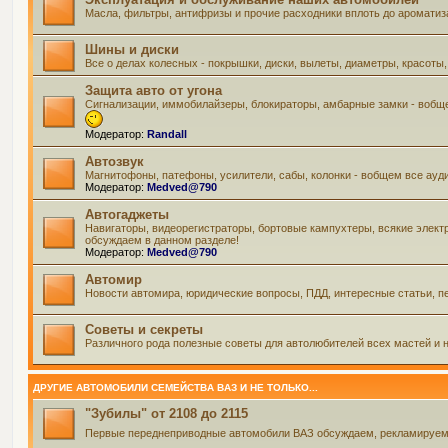
Масла, фильтры, антифризы и прочие расходники вплоть до ароматиз
Шины и диски
Все о делах колесных - покрышки, диски, вылеты, диаметры, красоты,
Защита авто от угона
Сигнализации, иммобилайзеры, блокираторы, амбарные замки - вобще
Модератор:
Randall
Автозвук
Магнитофоны, патефоны, усилители, сабы, колонки - вобщем все ауд
Модератор:
Medved@790
Автогаджеты
Навигаторы, видеорегистраторы, бортовые кампухтеры, всякие элект
обсуждаем в данном разделе!
Модератор:
Medved@790
Автомир
Новости автомира, юридические вопросы, ПДД, интересные статьи, пе
Советы и секреты
Различного рода полезные советы для автолюбителей всех мастей и н
ДРУГИЕ АВТОМОБИЛИ СЕМЕЙСТВА ВАЗ И НЕ ТОЛЬКО...
"Зубилы" от 2108 до 2115
Первые переднеприводные автомобили ВАЗ обсуждаем, рекламируем и