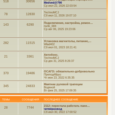
518
30656
Medved@790
Ср июл 22, 2026 22:03:54
TechnoMCJ
78
12830
Сб июл 11, 2026 19:07:10
Подключение, настройка, ремон…
143
6290
nurik_684
Ср авг 06, 2025 19:23:06
Установка магнитолы, питание,…
282
11515
Wlad402
Сб июл 01, 2023 18:21:41
Автобокс.
21
3361
TechnoMCJ
Ср дек 31, 2025 8:26:37
ОСАГО: обязательно-добровольно
370
19486
Препод48рус
Чт июн 23, 2022 6:35:35
Маятник рулевой трапеции
345
24833
Водяной
Вт фев 25, 2025 17:09:35
ТЕМЫ
СООБЩЕНИЯ
ПОСЛЕДНЕЕ СООБЩЕНИЕ
2112: перестала работать пане…
28
7744
четвёрковод
Сб июл 30, 2022 17:00:52