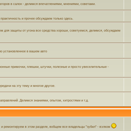
аторов в салон - делимся впечатлениями, мнениями, советами.
 практичность и прочее обсуждаем только здесь.
м для защиты от угона все средства хороши, советуемся, делимся, обсуждаем
ио установленное в вашем авто
ронные примочки, плюшки, штучки, полезные и просто увеселительные -
редачи на эту тему и многое другое.
аправлений. Делимся знаниями, опытом, хитростями и т.д.
 ремонтируем в этом разделе, вобщем все владельцы "зубил" - вэлком