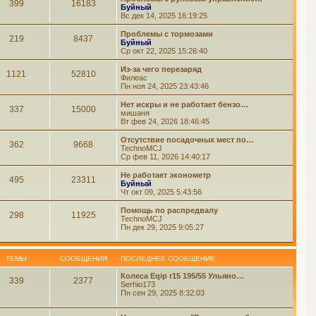
399
16183
Буйный
Вс дек 14, 2025 16:19:25
Проблемы с тормозами
219
8437
Буйный
Ср окт 22, 2025 15:26:40
Из-за чего перезаряд
1121
52810
Филеас
Пн ноя 24, 2025 23:43:46
Нет искры и не работает бензо…
337
15000
мишаня
Вт фев 24, 2026 18:46:45
Отсутствие посадочных мест по…
362
9668
TechnoMCJ
Ср фев 11, 2026 14:40:17
Не работает эконометр
495
23311
Буйный
Чт окт 09, 2025 5:43:56
Помощь по распредвалу
298
11925
TechnoMCJ
Пн дек 29, 2025 9:05:27
ТЕМЫ
СООБЩЕНИЯ
ПОСЛЕДНЕЕ СООБЩЕНИЕ
Колеса Eqip r15 195/55 Ульяно…
339
2377
Serhio173
Пн сен 29, 2025 8:32:03