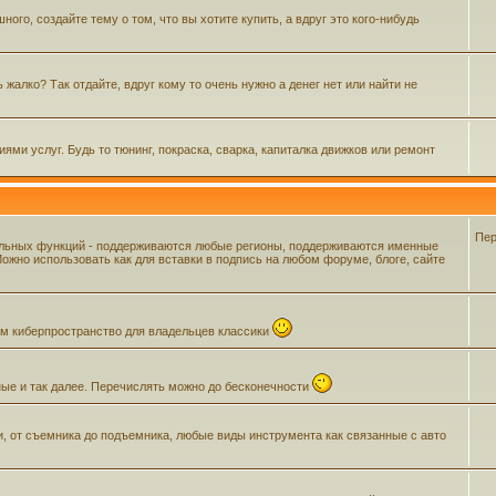
го, создайте тему о том, что вы хотите купить, а вдруг это кого-нибудь
жалко? Так отдайте, вдруг кому то очень нужно а денег нет или найти не
ми услуг. Будь то тюнинг, покраска, сварка, капиталка движков или ремонт
Пер
ельных функций - поддерживаются любые регионы, поддерживаются именные
жно использовать как для вставки в подпись на любом форуме, блоге, сайте
щем киберпространство для владельцев классики
ные и так далее. Перечислять можно до бесконечности
и, от съемника до подъемника, любые виды инструмента как связанные с авто