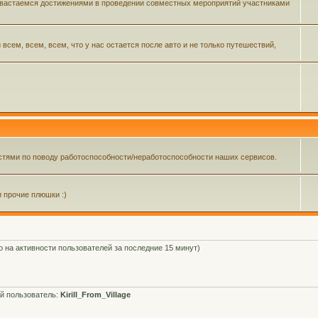
 хвастаемся достижениями в проведении совместных мероприятий участниками
ем, всем, всем, что у нас остается после авто и не только путешествий,
тями по поводу работоспособности/неработоспособности наших сервисов.
и прочие плюшки :)
о на активности пользователей за последние 15 минут)
й пользователь:
Kirill_From_Village