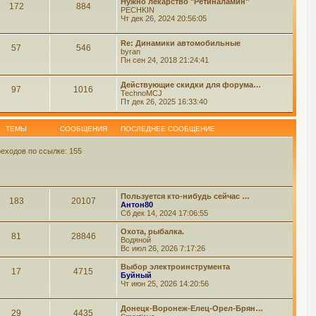
Нужно лекарство "Ретиналамин"
172
884
PECHKIN
Чт дек 26, 2024 20:56:05
Re: Динамики автомобильные
57
546
byran
Пн сен 24, 2018 21:24:41
Действующие скидки для форума…
97
1016
TechnoMCJ
Пт дек 26, 2025 16:33:40
ТЕМЫ
СООБЩЕНИЯ
ПОСЛЕДНЕЕ СООБЩЕНИЕ
еходов по ссылке: 155
Пользуется кто-нибудь сейчас …
183
20107
Антон80
Сб дек 14, 2024 17:06:55
Охота, рыбалка.
81
28846
Водяной
Вс июл 26, 2026 7:17:26
Выбор электроинструмента
17
4715
Буйный
Чт июн 25, 2026 14:20:56
Донецк-Воронеж-Елец-Орел-Брян…
29
4435