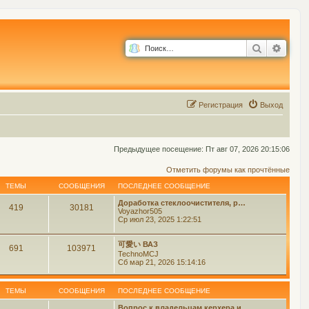
Поиск
Расш
Р
е
г
и
с
т
р
а
ц
и
я
Выход
Предыдущее посещение: Пт авг 07, 2026 20:15:06
Отметить форумы как прочтённые
ТЕМЫ
СООБЩЕНИЯ
ПОСЛЕДНЕЕ СООБЩЕНИЕ
Доработка стеклоочистителя, р…
419
30181
Voyazhor505
Ср июл 23, 2025 1:22:51
可愛い ВАЗ
691
103971
TechnoMCJ
Сб мар 21, 2026 15:14:16
ТЕМЫ
СООБЩЕНИЯ
ПОСЛЕДНЕЕ СООБЩЕНИЕ
Вопрос к владельцам керхера и…