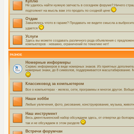
Куплю
Не удалось найти нужную запчасть в соседнем форуме? Ничего страшно
подтолкнет на мысль вам это продать по сходной цене
Отдам
Завалялось чтото в гараже? Продавать не видите смысла а выбросить 
удается
Услуги
Здесь вы можете создавать различного рода объявления с предложения
компьютеров - неважно, ограничений по тематике нет!
РАЗНОЕ
Номерные информеры
Сервис информеров в виде номерных знаков. Из приятных дополнит
номерные знаки, до 8 символов, поддерживается масштабирование. Мо
Классиковод за компьютером
Все о компьютерах - железо, сети, программы и многое другое. Воб
Наши хобби
Любые увлечения, фото, рисование, конструирование, музыка, живот
Наш инструмент
Весь джентльменский набор обсуждаем здесь, от отвертки до болгарк
так и не обсуждаем в этом разделе
Встречи форумчан