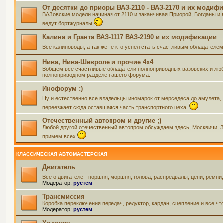
От десятки до приоры ВАЗ-2110 - ВАЗ-2170 и их модиф
ВАЗовские модели начиная от 2110 и заканчивая Приорой, Богданы и 
ведут бортжурналы
Калина и Гранта ВАЗ-1117 ВАЗ-2190 и их модификации
Все калиноводы, а так же те кто успел стать счастливым обладателе
Нива, Нива-Шевроле и прочие 4х4
Вобщем все счастливые обладатели полноприводных вазовских и люб
полноприводном разделе нашего форума.
Инофорум :)
Ну и естественно все владельцы иномарок от мерседеса до амулета,
переезжает сюда оставшаяся часть транспортного цеха.
Отечественный автопром и другие ;)
Любой другой отечественный автопром обсуждаем здесь, Москвичи, Зап
примем всех
КЛАССИЧЕСКАЯ АВТОМАСТЕРСКАЯ
Двигатель
Все о двигателе - поршня, моршня, голова, распредвалы, цепи, ремни
Модератор:
рустем
Трансмиссия
Коробка переключения передач, редуктор, кардан, сцепление и все чт
Модератор:
рустем
Ходовая