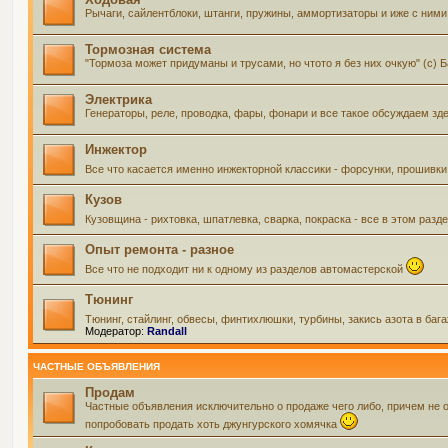
Рычаги, сайлентблоки, штанги, пружины, аммортизаторы и иже с ними 
Тормозная система
"Тормоза может придуманы и трусами, но чтото я без них очкую" (с) 
Электрика
Генераторы, реле, проводка, фары, фонари и все такое обсуждаем зд
Инжектор
Все что касается именно инжекторной классики - форсунки, прошивки
Кузов
Кузовщина - рихтовка, шпатлевка, сварка, покраска - все в этом ра
Опыт ремонта - разное
Все что не подходит ни к одному из разделов автомастерской
Тюнинг
Тюнинг, стайлинг, обвесы, финтихлюшки, турбины, закись азота в баг
Модератор:
Randall
ЧАСТНЫЕ ОБЪЯВЛЕНИЯ
Продам
Частные объявления исключительно о продаже чего либо, причем не 
попробовать продать хоть джунгурского хомячка