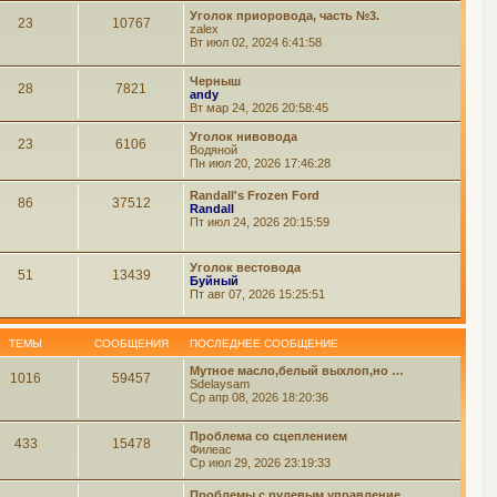
Уголок приоровода, часть №3.
23
10767
zalex
Вт июл 02, 2024 6:41:58
Черныш
28
7821
andy
Вт мар 24, 2026 20:58:45
Уголок нивовода
23
6106
Водяной
Пн июл 20, 2026 17:46:28
Randall's Frozen Ford
86
37512
Randall
Пт июл 24, 2026 20:15:59
Уголок вестовода
51
13439
Буйный
Пт авг 07, 2026 15:25:51
ТЕМЫ
СООБЩЕНИЯ
ПОСЛЕДНЕЕ СООБЩЕНИЕ
Мутное масло,белый выхлоп,но …
1016
59457
Sdelaysam
Ср апр 08, 2026 18:20:36
Проблема со сцеплением
433
15478
Филеас
Ср июл 29, 2026 23:19:33
Проблемы с рулевым управление…