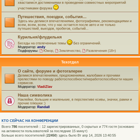
хвастаемся достижениями в проведении совместных мероприятий
участниками форума
Путешествия, поездки, события...
Здесь мы делимся впечатлениями, фотографиями, рекомендациями и
всем, всем, всем, что у нас остается после авто и не только
путешествий, выездов, пробегов, событий...
Курильня/флудильня
Беседы на отвлеченные темы
Без ограничений.
Модератор:
andy
Подфорумы:
Юмор
,
Землячество
,
Развлечения (18+)
Техотдел
О сайте, форуме и фотогалерее
Делимся впечатлениями, предложениями, жалобами и прочими
прелестями по поводу работоспособности/неработоспособности наших
сервисов.
Модератор:
VladiZlav
Наша символика
Наклейки, большие и маленькие, в перспективе ксивы, значки, рамки и
прочие плюшки :)
Модератор:
Randall
КТО СЕЙЧАС НА КОНФЕРЕНЦИИ
Всего
786
посетителей :: 12 зарегистрированных, 0 скрытых и 774 гостя (основано
на активности пользователей за последние 15 минут)
Больше всего посетителей (
22450
) здесь было Вт апр 14, 2026 13:40:55