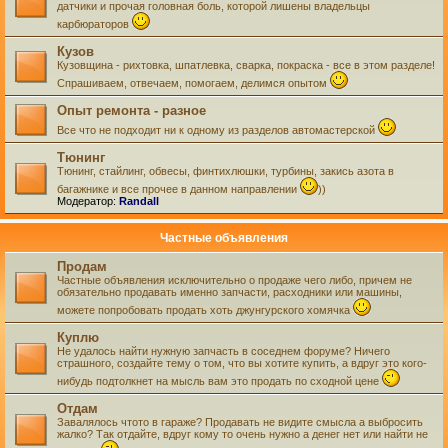
датчики и прочая головная боль, которой лишены владельцы
карбюраторов
Кузов
Кузовщина - рихтовка, шпатлевка, сварка, покраска - все в этом разделе!
Спрашиваем, отвечаем, помогаем, делимся опытом
Опыт ремонта - разное
Все что не подходит ни к одному из разделов автомастерской
Тюнинг
Тюнинг, стайлинг, обвесы, финтихлюшки, турбины, закись азота в
багажнике и все прочее в данном направлении
))
Модератор:
Randall
Частные объявления
Продам
Частные объявления исключительно о продаже чего либо, причем не
обязательно продавать именно запчасти, расходники или машины,
можете попробовать продать хоть джунгурского хомячка
Куплю
Не удалось найти нужную запчасть в соседнем форуме? Ничего
страшного, создайте тему о том, что вы хотите купить, а вдруг это кого-
нибудь подтолкнет на мысль вам это продать по сходной цене
Отдам
Завалялось чтото в гараже? Продавать не видите смысла а выбросить
жалко? Так отдайте, вдруг кому то очень нужно а денег нет или найти не