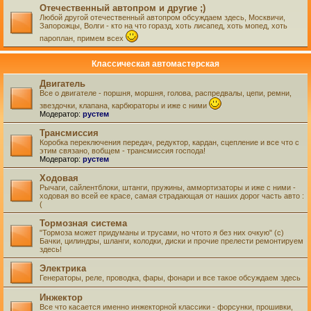
Отечественный автопром и другие ;)
Любой другой отечественный автопром обсуждаем здесь, Москвичи,
Запорожцы, Волги - кто на что горазд, хоть лисапед, хоть мопед, хоть
пароплан, примем всех
Классическая автомастерская
Двигатель
Все о двигателе - поршня, моршня, голова, распредвалы, цепи, ремни,
звездочки, клапана, карбюраторы и иже с ними
Модератор:
рустем
Трансмиссия
Коробка переключения передач, редуктор, кардан, сцепление и все что с
этим связано, вобщем - трансмиссия господа!
Модератор:
рустем
Ходовая
Рычаги, сайлентблоки, штанги, пружины, аммортизаторы и иже с ними -
ходовая во всей ее красе, самая страдающая от наших дорог часть авто :
(
Тормозная система
"Тормоза может придуманы и трусами, но чтото я без них очкую" (с)
Бачки, цилиндры, шланги, колодки, диски и прочие прелести ремонтируем
здесь!
Электрика
Генераторы, реле, проводка, фары, фонари и все такое обсуждаем здесь
Инжектор
Все что касается именно инжекторной классики - форсунки, прошивки,