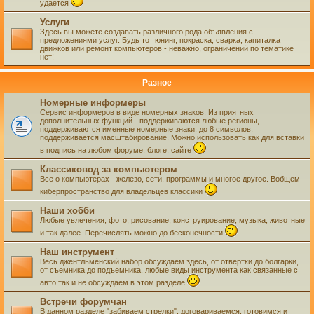
удается
Услуги
Здесь вы можете создавать различного рода объявления с
предложениями услуг. Будь то тюнинг, покраска, сварка, капиталка
движков или ремонт компьютеров - неважно, ограничений по тематике
нет!
Разное
Номерные информеры
Сервис информеров в виде номерных знаков. Из приятных
дополнительных функций - поддерживаются любые регионы,
поддерживаются именные номерные знаки, до 8 символов,
поддерживается масштабирование. Можно использовать как для вставки
в подпись на любом форуме, блоге, сайте
Классиковод за компьютером
Все о компьютерах - железо, сети, программы и многое другое. Вобщем
киберпространство для владельцев классики
Наши хобби
Любые увлечения, фото, рисование, конструирование, музыка, животные
и так далее. Перечислять можно до бесконечности
Наш инструмент
Весь джентльменский набор обсуждаем здесь, от отвертки до болгарки,
от съемника до подъемника, любые виды инструмента как связанные с
авто так и не обсуждаем в этом разделе
Встречи форумчан
В данном разделе "забиваем стрелки", договариваемся, готовимся и