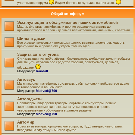
участников форума
Ведем бортовые журналы наших авто.
Общий автофорум
Эксплуатация и обслуживание наших автомобилей
Масла, фильтры, антифризы и прочие расходники вплоть до
ароматизаторов в салон - делимся впечатлениями, мнениями, советами.
Шины и диски
Все о делах колесных - покрышки, диски, вылеты, диаметры, красоты,
практичность и прочее обсуждаем только здесь.
Защита авто от угона
Сигнализации, иммобилайзеры, блокираторы, амбарные замки - вобщем
для защиты от угона все средства хороши, советуемся, делимся,
обсуждаем
Модератор:
Randall
Автозвук
Магнитофоны, патефоны, усилители, сабы, колонки - вобщем все аудио
установленное в вашем авто
Модератор:
Medved@790
Автогаджеты
Навигаторы, видеорегистраторы, бортовые кампухтеры, всякие
электронные примочки, плюшки, штучки, полезные и просто
увеселительные - обсуждаем в данном разделе!
Модератор:
Medved@790
Автомир
Новости автомира, юридические вопросы, ПДД, интересные статьи,
передачи на эту тему и многое другое.