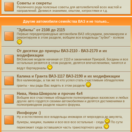
Советы и секреты
Различного рода полезные советы для автолюбителей всех мастей и
направлений. Делимся знаниями, опытом, хитростями и т.д.
Другие автомобили семейства ВАЗ и не только...
"Зубилы" от 2108 до 2115
Первые переднеприводные автомобили ВАЗ обсуждаем, рекламируем и
ремонтируем в этом разделе, вобщем все владельцы "зубил" - вэлком
От десятки до приоры ВАЗ-2110 - ВАЗ-2170 и их
модификации
ВАЗовские модели начиная от 2110 и заканчивая Приорой, Богданы и все
остальные резвятся в этом разделе, делятся впечатлениями, чинятся и
ведут бортжурналы
Калина и Гранта ВАЗ-1117 ВАЗ-2190 и их модификации
Все калиноводы, а так же те кто успел стать счастливым обладателем
гранты - мы рады Вас видеть в этом разделе
Нива, Нива-Шевроле и прочие 4х4
Вобщем все счастливые обладатели полноприводных вазовских и любых
других авто гордятся своими автомобилями и делятся достижениями в
полноприводном разделе нашего форума.
Инофорум :)
Ну и естественно все владельцы иномарок от мерседеса до амулета,
бумеры, мицики, пыжики и все-все-все остальные - сюда
По сути
переезжает сюда оставшаяся часть транспортного цеха.