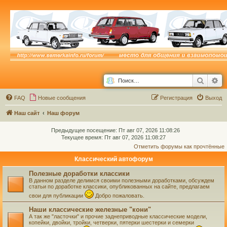
Поиск
Ра
FAQ
Новые сообщения
Р
е
г
и
с
т
р
а
ц
и
я
Выход
Наш сайт
Наш форум
Предыдущее посещение: Пт авг 07, 2026 11:08:26
Текущее время: Пт авг 07, 2026 11:08:27
Отметить форумы как прочтённые
Классический автофорум
Полезные доработки классики
В данном разделе делимся своими полезными доработками, обсуждем
статьи по доработке классики, опубликованных на сайте, предлагаем
свои для публикации
Добро пожаловать.
Наши классические железные "кони"
А так же "ласточки" и прочие заднеприводные классические модели,
копейки, двойки, тройки, четверки, пятерки шестерки и семерки