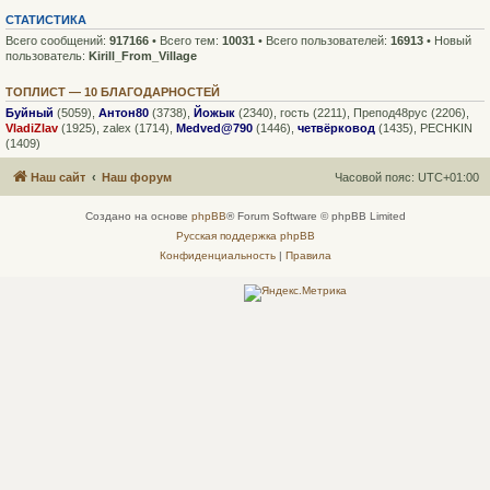
СТАТИСТИКА
Всего сообщений:
917166
• Всего тем:
10031
• Всего пользователей:
16913
• Новый
пользователь:
Kirill_From_Village
ТОПЛИСТ — 10 БЛАГОДАРНОСТЕЙ
Буйный
(5059),
Антон80
(3738),
Йожык
(2340),
гость
(2211),
Препод48рус
(2206),
VladiZlav
(1925),
zalex
(1714),
Medved@790
(1446),
четвёрковод
(1435),
PECHKIN
(1409)
Наш сайт
Наш форум
Часовой пояс:
UTC+01:00
Создано на основе
phpBB
® Forum Software © phpBB Limited
Русская поддержка phpBB
Конфиденциальность
|
Правила