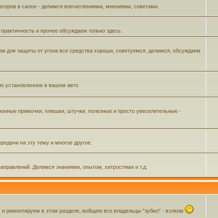
аторов в салон - делимся впечатлениями, мнениями, советами.
 практичность и прочее обсуждаем только здесь.
м для защиты от угона все средства хороши, советуемся, делимся, обсуждаем
ио установленное в вашем авто
ронные примочки, плюшки, штучки, полезные и просто увеселительные -
редачи на эту тему и многое другое.
аправлений. Делимся знаниями, опытом, хитростями и т.д.
 ремонтируем в этом разделе, вобщем все владельцы "зубил" - вэлком