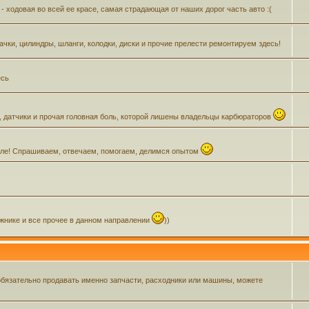
- ходовая во всей ее красе, самая страдающая от наших дорог часть авто :(
Бачки, цилиндры, шланги, колодки, диски и прочие прелести ремонтируем здесь!
есь
, датчики и прочая головная боль, которой лишены владельцы карбюраторов
зделе! Спрашиваем, отвечаем, помогаем, делимся опытом
ажнике и все прочее в данном направлении
))
обязательно продавать именно запчасти, расходники или машины, можете