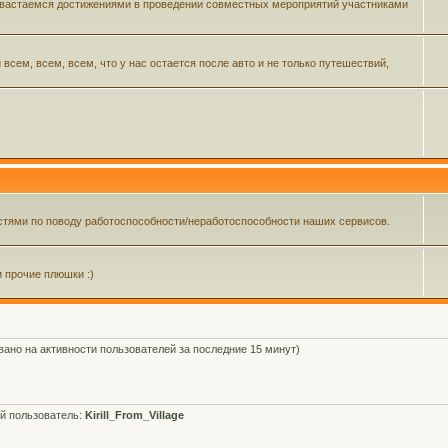
 хвастаемся достижениями в проведении совместных мероприятий участниками
ем, всем, всем, что у нас остается после авто и не только путешествий,
тями по поводу работоспособности/неработоспособности наших сервисов.
и прочие плюшки :)
овано на активности пользователей за последние 15 минут)
й пользователь:
Kirill_From_Village