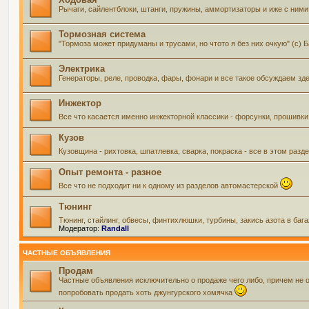
Рычаги, сайлентблоки, штанги, пружины, аммортизаторы и иже с ними 
Тормозная система
"Тормоза может придуманы и трусами, но чтото я без них очкую" (с) 
Электрика
Генераторы, реле, проводка, фары, фонари и все такое обсуждаем зд
Инжектор
Все что касается именно инжекторной классики - форсунки, прошивки
Кузов
Кузовщина - рихтовка, шпатлевка, сварка, покраска - все в этом ра
Опыт ремонта - разное
Все что не подходит ни к одному из разделов автомастерской
Тюнинг
Тюнинг, стайлинг, обвесы, финтихлюшки, турбины, закись азота в баг
Модератор:
Randall
ЧАСТНЫЕ ОБЪЯВЛЕНИЯ
Продам
Частные объявления исключительно о продаже чего либо, причем не 
попробовать продать хоть джунгурского хомячка