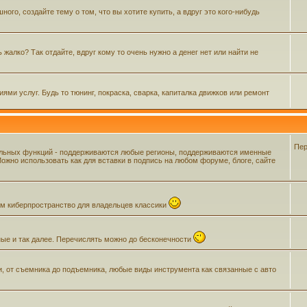
го, создайте тему о том, что вы хотите купить, а вдруг это кого-нибудь
жалко? Так отдайте, вдруг кому то очень нужно а денег нет или найти не
ми услуг. Будь то тюнинг, покраска, сварка, капиталка движков или ремонт
Пер
ельных функций - поддерживаются любые регионы, поддерживаются именные
жно использовать как для вставки в подпись на любом форуме, блоге, сайте
щем киберпространство для владельцев классики
ные и так далее. Перечислять можно до бесконечности
и, от съемника до подъемника, любые виды инструмента как связанные с авто