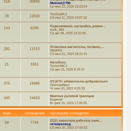
518
30656
Medved@790
Ср июл 22, 2026 22:03:54
TechnoMCJ
78
12830
Сб июл 11, 2026 19:07:10
Подключение, настройка, ремон…
143
6290
nurik_684
Ср авг 06, 2025 19:23:06
Установка магнитолы, питание,…
282
11515
Wlad402
Сб июл 01, 2023 18:21:41
Автобокс.
21
3361
TechnoMCJ
Ср дек 31, 2025 8:26:37
ОСАГО: обязательно-добровольно
370
19486
Препод48рус
Чт июн 23, 2022 6:35:35
Маятник рулевой трапеции
345
24833
Водяной
Вт фев 25, 2025 17:09:35
ТЕМЫ
СООБЩЕНИЯ
ПОСЛЕДНЕЕ СООБЩЕНИЕ
2112: перестала работать пане…
28
7744
четвёрковод
Сб июл 30, 2022 17:00:52