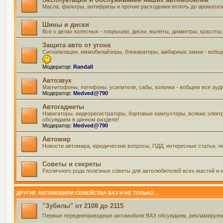
Масла, фильтры, антифризы и прочие расходники вплоть до ароматиз
Шины и диски
Все о делах колесных - покрышки, диски, вылеты, диаметры, красоты,
Защита авто от угона
Сигнализации, иммобилайзеры, блокираторы, амбарные замки - вобще
Модератор:
Randall
Автозвук
Магнитофоны, патефоны, усилители, сабы, колонки - вобщем все ауд
Модератор:
Medved@790
Автогаджеты
Навигаторы, видеорегистраторы, бортовые кампухтеры, всякие элект
обсуждаем в данном разделе!
Модератор:
Medved@790
Автомир
Новости автомира, юридические вопросы, ПДД, интересные статьи, пе
Советы и секреты
Различного рода полезные советы для автолюбителей всех мастей и н
ДРУГИЕ АВТОМОБИЛИ СЕМЕЙСТВА ВАЗ И НЕ ТОЛЬКО...
"Зубилы" от 2108 до 2115
Первые переднеприводные автомобили ВАЗ обсуждаем, рекламируем и