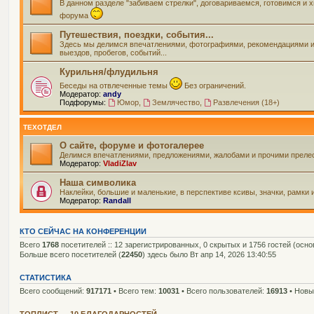
В данном разделе "забиваем стрелки", договариваемся, готовимся и
форума
Путешествия, поездки, события...
Здесь мы делимся впечатлениями, фотографиями, рекомендациями и вс
выездов, пробегов, событий...
Курильня/флудильня
Беседы на отвлеченные темы
Без ограничений.
Модератор:
andy
Подфорумы:
Юмор
,
Землячество
,
Развлечения (18+)
ТЕХОТДЕЛ
О сайте, форуме и фотогалерее
Делимся впечатлениями, предложениями, жалобами и прочими прелес
Модератор:
VladiZlav
Наша символика
Наклейки, большие и маленькие, в перспективе ксивы, значки, рамки 
Модератор:
Randall
КТО СЕЙЧАС НА КОНФЕРЕНЦИИ
Всего
1768
посетителей :: 12 зарегистрированных, 0 скрытых и 1756 гостей (осн
Больше всего посетителей (
22450
) здесь было Вт апр 14, 2026 13:40:55
СТАТИСТИКА
Всего сообщений:
917171
• Всего тем:
10031
• Всего пользователей:
16913
• Новы
ТОПЛИСТ — 10 БЛАГОДАРНОСТЕЙ