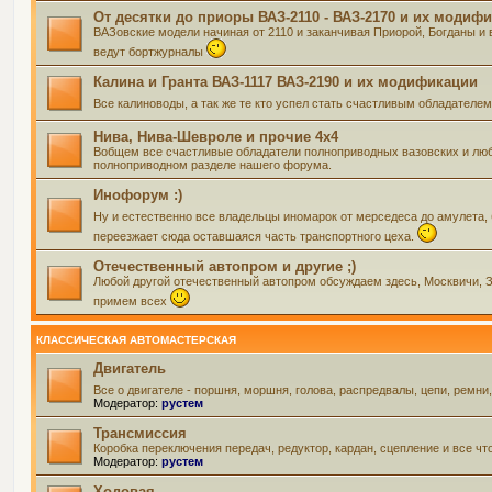
От десятки до приоры ВАЗ-2110 - ВАЗ-2170 и их модиф
ВАЗовские модели начиная от 2110 и заканчивая Приорой, Богданы и 
ведут бортжурналы
Калина и Гранта ВАЗ-1117 ВАЗ-2190 и их модификации
Все калиноводы, а так же те кто успел стать счастливым обладателе
Нива, Нива-Шевроле и прочие 4х4
Вобщем все счастливые обладатели полноприводных вазовских и люб
полноприводном разделе нашего форума.
Инофорум :)
Ну и естественно все владельцы иномарок от мерседеса до амулета,
переезжает сюда оставшаяся часть транспортного цеха.
Отечественный автопром и другие ;)
Любой другой отечественный автопром обсуждаем здесь, Москвичи, Зап
примем всех
КЛАССИЧЕСКАЯ АВТОМАСТЕРСКАЯ
Двигатель
Все о двигателе - поршня, моршня, голова, распредвалы, цепи, ремни
Модератор:
рустем
Трансмиссия
Коробка переключения передач, редуктор, кардан, сцепление и все чт
Модератор:
рустем
Ходовая