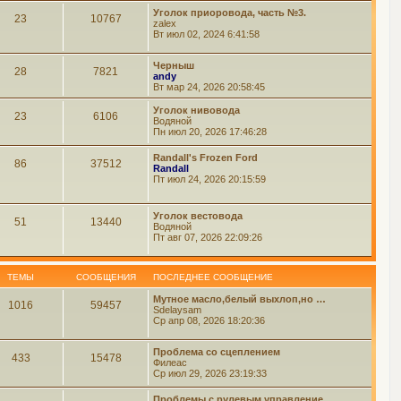
Уголок приоровода, часть №3.
23
10767
zalex
Вт июл 02, 2024 6:41:58
Черныш
28
7821
andy
Вт мар 24, 2026 20:58:45
Уголок нивовода
23
6106
Водяной
Пн июл 20, 2026 17:46:28
Randall's Frozen Ford
86
37512
Randall
Пт июл 24, 2026 20:15:59
Уголок вестовода
51
13440
Водяной
Пт авг 07, 2026 22:09:26
ТЕМЫ
СООБЩЕНИЯ
ПОСЛЕДНЕЕ СООБЩЕНИЕ
Мутное масло,белый выхлоп,но …
1016
59457
Sdelaysam
Ср апр 08, 2026 18:20:36
Проблема со сцеплением
433
15478
Филеас
Ср июл 29, 2026 23:19:33
Проблемы с рулевым управление…