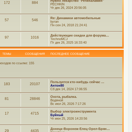
Нужно лекарство "Ретиналамин"
172
884
PECHKIN
Чт дек 26, 2024 20:56:05
Re: Динамики автомобильные
57
546
byran
Пн сен 24, 2018 21:24:41
Действующие скидки для форума…
97
1016
TechnoMCJ
Пт дек 26, 2025 16:33:40
ТЕМЫ
СООБЩЕНИЯ
ПОСЛЕДНЕЕ СООБЩЕНИЕ
еходов по ссылке: 155
Пользуется кто-нибудь сейчас …
183
20107
Антон80
Сб дек 14, 2024 17:06:55
Охота, рыбалка.
81
28846
Водяной
Вс июл 26, 2026 7:17:26
Выбор электроинструмента
17
4715
Буйный
Чт июн 25, 2026 14:20:56
Донецк-Воронеж-Елец-Орел-Брян…
29
4435