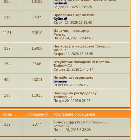
399
16183
Буйный
Вс дек 14, 2025 16:19:25
Проблемы с тормозами
219
8437
Буйный
Ср окт 22, 2025 15:26:40
Из-за чего перезаряд
1121
52810
Филеас
Пн ноя 24, 2025 23:43:46
Нет искры и не работает бензо…
337
15000
мишаня
Вт фев 24, 2026 18:46:45
Отсутствие посадочных мест по…
362
9668
TechnoMCJ
Ср фев 11, 2026 14:40:17
Не работает эконометр
495
23311
Буйный
Чт окт 09, 2025 5:43:56
Помощь по распредвалу
298
11925
TechnoMCJ
Пн дек 29, 2025 9:05:27
ТЕМЫ
СООБЩЕНИЯ
ПОСЛЕДНЕЕ СООБЩЕНИЕ
Колеса Eqip r15 195/55 Ульяно…
339
2377
Serhio173
Пн сен 29, 2025 8:32:03