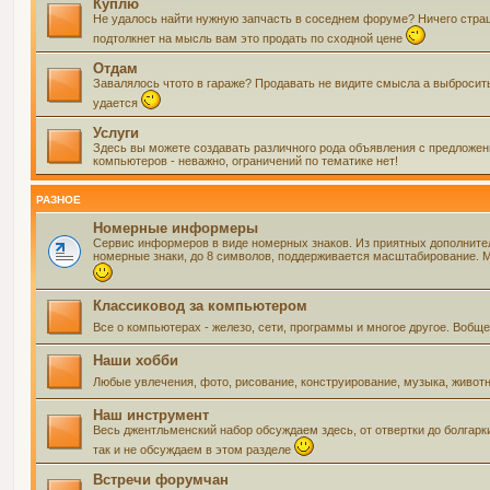
Куплю
Не удалось найти нужную запчасть в соседнем форуме? Ничего страшно
подтолкнет на мысль вам это продать по сходной цене
Отдам
Завалялось чтото в гараже? Продавать не видите смысла а выбросить 
удается
Услуги
Здесь вы можете создавать различного рода объявления с предложения
компьютеров - неважно, ограничений по тематике нет!
РАЗНОЕ
Номерные информеры
Сервис информеров в виде номерных знаков. Из приятных дополнит
номерные знаки, до 8 символов, поддерживается масштабирование. Мо
Классиковод за компьютером
Все о компьютерах - железо, сети, программы и многое другое. Воб
Наши хобби
Любые увлечения, фото, рисование, конструирование, музыка, живот
Наш инструмент
Весь джентльменский набор обсуждаем здесь, от отвертки до болгарк
так и не обсуждаем в этом разделе
Встречи форумчан