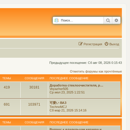
Поиск
Расш
Р
е
г
и
с
т
р
а
ц
и
я
Выход
Предыдущее посещение: Сб авг 08, 2026 0:15:43
Отметить форумы как прочтённые
ТЕМЫ
СООБЩЕНИЯ
ПОСЛЕДНЕЕ СООБЩЕНИЕ
Доработка стеклоочистителя, р…
419
30181
Voyazhor505
Ср июл 23, 2025 1:22:51
可愛い ВАЗ
691
103971
TechnoMCJ
Сб мар 21, 2026 15:14:16
ТЕМЫ
СООБЩЕНИЯ
ПОСЛЕДНЕЕ СООБЩЕНИЕ
Вопрос к владельцам керхера и…