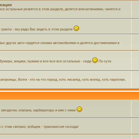
икации
все остальные резвятся в этом разделе, делятся впечатлениями, чинятся и
м гранты - мы рады Вас видеть в этом разделе
ых других авто гордятся своими автомобилями и делятся достижениями в
 бумеры, мицики, пыжики и все-все-все остальные - сюда
По сути
орожцы, Волги - кто на что горазд, хоть лисапед, хоть мопед, хоть пароплан,
, звездочки, клапана, карбюраторы и иже с ними
о с этим связано, вобщем - трансмиссия господа!