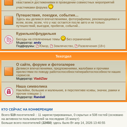
хвастаемся достижениями в проведении совместных мероприятий
участниками форума
Путешествия, поездки, события...
Здесь мы делимся впечатлениями, фотографиями, рекомендациями и
всем, всем, всем, что у нас остается после авто и не только
путешествий, выездов, пробегов, событий...
Курильня/флудильня
Беседы на отвлеченные темы
Без ограничений.
Модератор:
andy
Подфорумы:
Юмор
,
Землячество
,
Развлечения (18+)
Техотдел
О сайте, форуме и фотогалерее
Делимся впечатлениями, предложениями, жалобами и прочими
прелестями по поводу работоспособности/неработоспособности наших
сервисов.
Модератор:
VladiZlav
Наша символика
Наклейки, большие и маленькие, в перспективе ксивы, значки, рамки и
прочие плюшки :)
Модератор:
Randall
КТО СЕЙЧАС НА КОНФЕРЕНЦИИ
Всего
519
посетителей :: 11 зарегистрированных, 0 скрытых и 508 гостей (основано
на активности пользователей за последние 15 минут)
Больше всего посетителей (
22450
) здесь было Вт апр 14, 2026 13:40:55