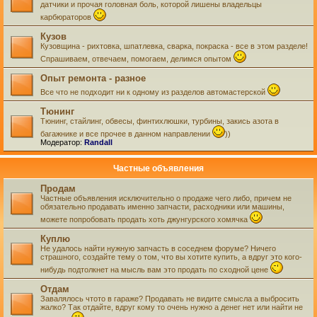
датчики и прочая головная боль, которой лишены владельцы
карбюраторов
Кузов
Кузовщина - рихтовка, шпатлевка, сварка, покраска - все в этом разделе!
Спрашиваем, отвечаем, помогаем, делимся опытом
Опыт ремонта - разное
Все что не подходит ни к одному из разделов автомастерской
Тюнинг
Тюнинг, стайлинг, обвесы, финтихлюшки, турбины, закись азота в
багажнике и все прочее в данном направлении
))
Модератор:
Randall
Частные объявления
Продам
Частные объявления исключительно о продаже чего либо, причем не
обязательно продавать именно запчасти, расходники или машины,
можете попробовать продать хоть джунгурского хомячка
Куплю
Не удалось найти нужную запчасть в соседнем форуме? Ничего
страшного, создайте тему о том, что вы хотите купить, а вдруг это кого-
нибудь подтолкнет на мысль вам это продать по сходной цене
Отдам
Завалялось чтото в гараже? Продавать не видите смысла а выбросить
жалко? Так отдайте, вдруг кому то очень нужно а денег нет или найти не