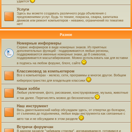
удается
Услуги
Здесь вы можете создавать различного рода объявления с
предложениями услуг. Будь то тюнинг, покраска, сварка, капиталка
движков или ремонт компьютеров - неважно, ограничений по тематике
нет!
Разное
Номерные информеры
Сервис информеров в виде номерных знаков. Из приятных
дополнительных функций - поддерживаются любые регионы,
поддерживаются именные номерные знаки, до 8 символов,
поддерживается масштабирование. Можно использовать как для вставки
в подпись на любом форуме, блоге, сайте
Классиковод за компьютером
Все о компьютерах - железо, сети, программы и многое другое. Вобщем
киберпространство для владельцев классики
Наши хобби
Любые увлечения, фото, рисование, конструирование, музыка, животные
и так далее. Перечислять можно до бесконечности
Наш инструмент
Весь джентльменский набор обсуждаем здесь, от отвертки до болгарки,
от съемника до подъемника, любые виды инструмента как связанные с
авто так и не обсуждаем в этом разделе
Встречи форумчан
В данном разделе "забиваем стрелки", договариваемся, готовимся и