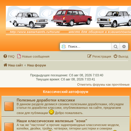
Поиск
Ра
FAQ
Новые сообщения
Р
е
г
и
с
т
р
а
ц
и
я
Выход
Наш сайт
Наш форум
Предыдущее посещение: Сб авг 08, 2026 7:03:40
Текущее время: Сб авг 08, 2026 7:03:41
Отметить форумы как прочтённые
Классический автофорум
Полезные доработки классики
В данном разделе делимся своими полезными доработками, обсуждем
статьи по доработке классики, опубликованных на сайте, предлагаем
свои для публикации
Добро пожаловать.
Наши классические железные "кони"
А так же "ласточки" и прочие заднеприводные классические модели,
копейки, двойки, тройки, четверки, пятерки шестерки и семерки