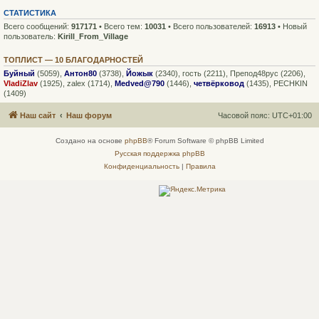
СТАТИСТИКА
Всего сообщений:
917171
• Всего тем:
10031
• Всего пользователей:
16913
• Новый
пользователь:
Kirill_From_Village
ТОПЛИСТ — 10 БЛАГОДАРНОСТЕЙ
Буйный
(5059),
Антон80
(3738),
Йожык
(2340),
гость
(2211),
Препод48рус
(2206),
VladiZlav
(1925),
zalex
(1714),
Medved@790
(1446),
четвёрковод
(1435),
PECHKIN
(1409)
Наш сайт
Наш форум
Часовой пояс:
UTC+01:00
Создано на основе
phpBB
® Forum Software © phpBB Limited
Русская поддержка phpBB
Конфиденциальность
|
Правила