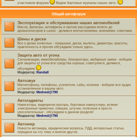
участников форума
Ведем бортовые журналы наших авто.
Общий автофорум
Эксплуатация и обслуживание наших автомобилей
Масла, фильтры, антифризы и прочие расходники вплоть до
ароматизаторов в салон - делимся впечатлениями, мнениями, советами.
Шины и диски
Все о делах колесных - покрышки, диски, вылеты, диаметры, красоты,
практичность и прочее обсуждаем только здесь.
Защита авто от угона
Сигнализации, иммобилайзеры, блокираторы, амбарные замки - вобщем
для защиты от угона все средства хороши, советуемся, делимся,
обсуждаем
Модератор:
Randall
Автозвук
Магнитофоны, патефоны, усилители, сабы, колонки - вобщем все аудио
установленное в вашем авто
Модератор:
Medved@790
Автогаджеты
Навигаторы, видеорегистраторы, бортовые кампухтеры, всякие
электронные примочки, плюшки, штучки, полезные и просто
увеселительные - обсуждаем в данном разделе!
Модератор:
Medved@790
Автомир
Новости автомира, юридические вопросы, ПДД, интересные статьи,
передачи на эту тему и многое другое.