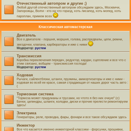
Отечественный автопром и другие ;)
Любой другой отечественный автопром обсуждаем здесь, Москвичи,
Запорожцы, Волги - кто на что горазд, хоть лисапед, хоть мопед, хоть
пароплан, примем всех
Классическая автомастерская
Двигатель
Все о двигателе - поршня, моршня, голова, распредвалы, цепи, ремни,
звездочки, клапана, карбюраторы и иже с ними
Модератор:
рустем
Трансмиссия
Коробка переключения передач, редуктор, кардан, сцепление и все что с
этим связано, вобщем - трансмиссия господа!
Модератор:
рустем
Ходовая
Рычаги, сайлентблоки, штанги, пружины, аммортизаторы и иже с ними -
ходовая во всей ее красе, самая страдающая от наших дорог часть авто :
(
Тормозная система
"Тормоза может придуманы и трусами, но чтото я без них очкую" (с)
Бачки, цилиндры, шланги, колодки, диски и прочие прелести ремонтируем
здесь!
Электрика
Генераторы, реле, проводка, фары, фонари и все такое обсуждаем здесь
Инжектор
Все что касается именно инжекторной классики - форсунки, прошивки,