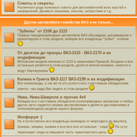
Советы и секреты
Различного рода полезные советы для автолюбителей всех мастей и
направлений. Делимся знаниями, опытом, хитростями и т.д.
Другие автомобили семейства ВАЗ и не только...
"Зубилы" от 2108 до 2115
Первые переднеприводные автомобили ВАЗ обсуждаем, рекламируем и
ремонтируем в этом разделе, вобщем все владельцы "зубил" - вэлком
От десятки до приоры ВАЗ-2110 - ВАЗ-2170 и их
модификации
ВАЗовские модели начиная от 2110 и заканчивая Приорой, Богданы и все
остальные резвятся в этом разделе, делятся впечатлениями, чинятся и
ведут бортжурналы
Калина и Гранта ВАЗ-1117 ВАЗ-2190 и их модификации
Все калиноводы, а так же те кто успел стать счастливым обладателем
гранты - мы рады Вас видеть в этом разделе
Нива, Нива-Шевроле и прочие 4х4
Вобщем все счастливые обладатели полноприводных вазовских и любых
других авто гордятся своими автомобилями и делятся достижениями в
полноприводном разделе нашего форума.
Инофорум :)
Ну и естественно все владельцы иномарок от мерседеса до амулета,
бумеры, мицики, пыжики и все-все-все остальные - сюда
По сути
переезжает сюда оставшаяся часть транспортного цеха.