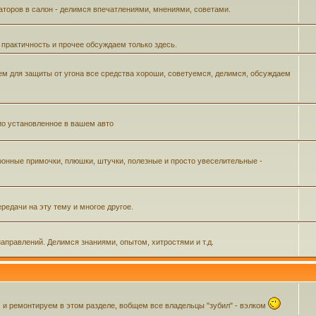
аторов в салон - делимся впечатлениями, мнениями, советами.
 практичность и прочее обсуждаем только здесь.
м для защиты от угона все средства хороши, советуемся, делимся, обсуждаем
ио установленное в вашем авто
ронные примочки, плюшки, штучки, полезные и просто увеселительные -
редачи на эту тему и многое другое.
аправлений. Делимся знаниями, опытом, хитростями и т.д.
 ремонтируем в этом разделе, вобщем все владельцы "зубил" - вэлком