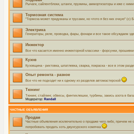
Рычаги, сайлентблоки, штанги, пружины, аммортизаторы и иже с ними 
Тормозная система
"Тормоза может придуманы и трусами, но чтото я без них очкую" (с) 
Электрика
Генераторы, реле, проводка, фары, фонари и все такое обсуждаем зд
Инжектор
Все что касается именно инжекторной классики - форсунки, прошивки
Кузов
Кузовщина - рихтовка, шпатлевка, сварка, покраска - все в этом ра
Опыт ремонта - разное
Все что не подходит ни к одному из разделов автомастерской
Тюнинг
Тюнинг, стайлинг, обвесы, финтихлюшки, турбины, закись азота в баг
Модератор:
Randall
ЧАСТНЫЕ ОБЪЯВЛЕНИЯ
Продам
Частные объявления исключительно о продаже чего либо, причем не 
попробовать продать хоть джунгурского хомячка