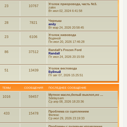
Уголок приоровода, часть №3.
23
10767
zalex
Вт июл 02, 2024 6:41:58
Черныш
28
7821
andy
Вт мар 24, 2026 20:58:45
Уголок нивовода
23
6106
Водяной
Пн июл 20, 2026 17:46:28
Randall's Frozen Ford
86
37512
Randall
Пт июл 24, 2026 20:15:59
Уголок вестовода
51
13439
Буйный
Пт авг 07, 2026 15:25:51
ТЕМЫ
СООБЩЕНИЯ
ПОСЛЕДНЕЕ СООБЩЕНИЕ
Мутное масло,белый выхлоп,но …
1016
59457
Sdelaysam
Ср апр 08, 2026 18:20:36
Проблема со сцеплением
433
15478
Филеас
Ср июл 29, 2026 23:19:33
Проблемы с рулевым управление…