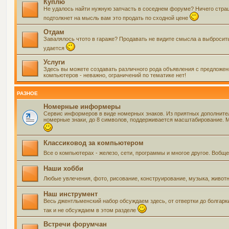
Куплю
Не удалось найти нужную запчасть в соседнем форуме? Ничего страшно
подтолкнет на мысль вам это продать по сходной цене
Отдам
Завалялось чтото в гараже? Продавать не видите смысла а выбросить 
удается
Услуги
Здесь вы можете создавать различного рода объявления с предложения
компьютеров - неважно, ограничений по тематике нет!
РАЗНОЕ
Номерные информеры
Сервис информеров в виде номерных знаков. Из приятных дополнит
номерные знаки, до 8 символов, поддерживается масштабирование. Мо
Классиковод за компьютером
Все о компьютерах - железо, сети, программы и многое другое. Воб
Наши хобби
Любые увлечения, фото, рисование, конструирование, музыка, живот
Наш инструмент
Весь джентльменский набор обсуждаем здесь, от отвертки до болгарк
так и не обсуждаем в этом разделе
Встречи форумчан