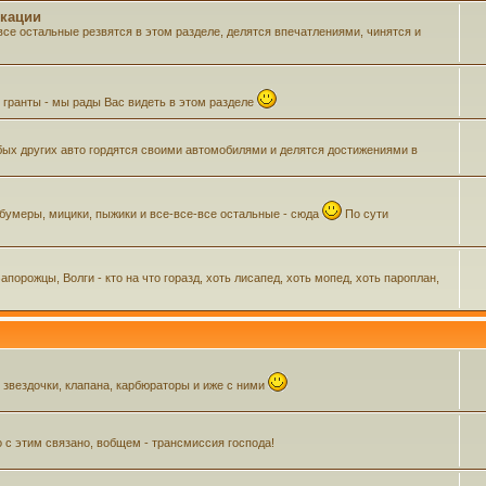
икации
все остальные резвятся в этом разделе, делятся впечатлениями, чинятся и
м гранты - мы рады Вас видеть в этом разделе
ых других авто гордятся своими автомобилями и делятся достижениями в
 бумеры, мицики, пыжики и все-все-все остальные - сюда
По сути
орожцы, Волги - кто на что горазд, хоть лисапед, хоть мопед, хоть пароплан,
, звездочки, клапана, карбюраторы и иже с ними
о с этим связано, вобщем - трансмиссия господа!