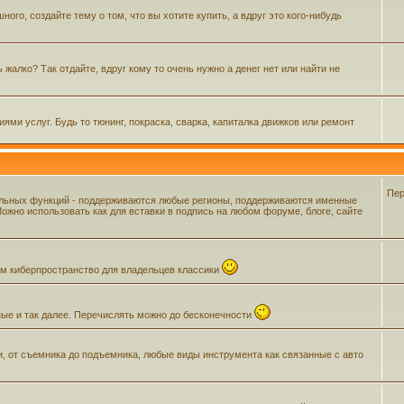
го, создайте тему о том, что вы хотите купить, а вдруг это кого-нибудь
жалко? Так отдайте, вдруг кому то очень нужно а денег нет или найти не
ми услуг. Будь то тюнинг, покраска, сварка, капиталка движков или ремонт
Пер
ельных функций - поддерживаются любые регионы, поддерживаются именные
жно использовать как для вставки в подпись на любом форуме, блоге, сайте
щем киберпространство для владельцев классики
ные и так далее. Перечислять можно до бесконечности
и, от съемника до подъемника, любые виды инструмента как связанные с авто