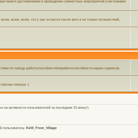
 хвастаемся достижениями в проведении совместных мероприятий участниками
ем, всем, всем, что у нас остается после авто и не только путешествий,
тями по поводу работоспособности/неработоспособности наших сервисов.
и прочие плюшки :)
ано на активности пользователей за последние 15 минут)
й пользователь:
Kirill_From_Village