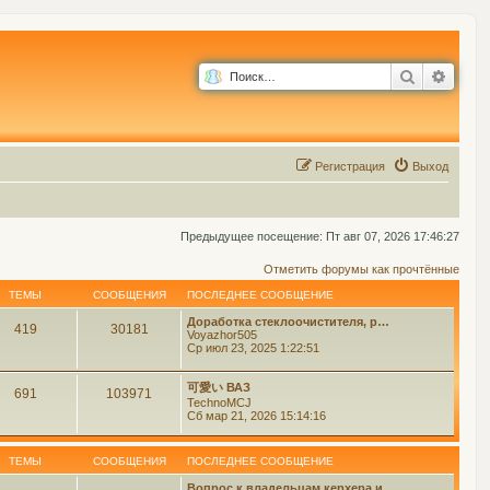
Поиск
Расш
Р
е
г
и
с
т
р
а
ц
и
я
Выход
Предыдущее посещение: Пт авг 07, 2026 17:46:27
Отметить форумы как прочтённые
ТЕМЫ
СООБЩЕНИЯ
ПОСЛЕДНЕЕ СООБЩЕНИЕ
Доработка стеклоочистителя, р…
419
30181
Voyazhor505
Ср июл 23, 2025 1:22:51
可愛い ВАЗ
691
103971
TechnoMCJ
Сб мар 21, 2026 15:14:16
ТЕМЫ
СООБЩЕНИЯ
ПОСЛЕДНЕЕ СООБЩЕНИЕ
Вопрос к владельцам керхера и…