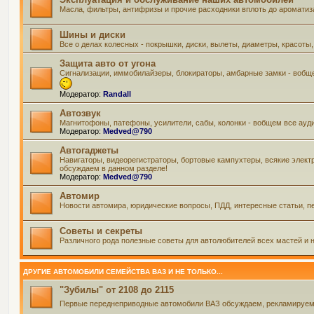
Масла, фильтры, антифризы и прочие расходники вплоть до ароматиз
Шины и диски
Все о делах колесных - покрышки, диски, вылеты, диаметры, красоты,
Защита авто от угона
Сигнализации, иммобилайзеры, блокираторы, амбарные замки - вобще
Модератор:
Randall
Автозвук
Магнитофоны, патефоны, усилители, сабы, колонки - вобщем все ауд
Модератор:
Medved@790
Автогаджеты
Навигаторы, видеорегистраторы, бортовые кампухтеры, всякие элект
обсуждаем в данном разделе!
Модератор:
Medved@790
Автомир
Новости автомира, юридические вопросы, ПДД, интересные статьи, пе
Советы и секреты
Различного рода полезные советы для автолюбителей всех мастей и н
ДРУГИЕ АВТОМОБИЛИ СЕМЕЙСТВА ВАЗ И НЕ ТОЛЬКО...
"Зубилы" от 2108 до 2115
Первые переднеприводные автомобили ВАЗ обсуждаем, рекламируем и