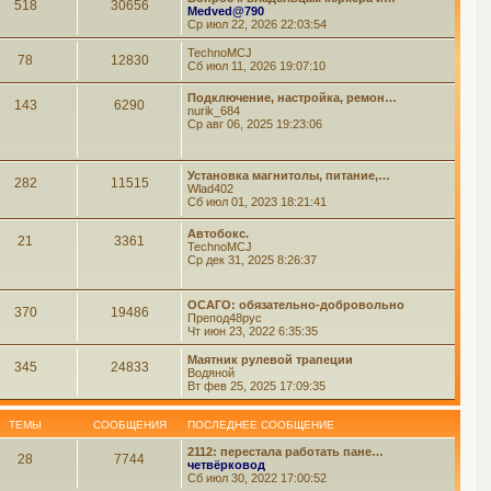
518
30656
Medved@790
Ср июл 22, 2026 22:03:54
TechnoMCJ
78
12830
Сб июл 11, 2026 19:07:10
Подключение, настройка, ремон…
143
6290
nurik_684
Ср авг 06, 2025 19:23:06
Установка магнитолы, питание,…
282
11515
Wlad402
Сб июл 01, 2023 18:21:41
Автобокс.
21
3361
TechnoMCJ
Ср дек 31, 2025 8:26:37
ОСАГО: обязательно-добровольно
370
19486
Препод48рус
Чт июн 23, 2022 6:35:35
Маятник рулевой трапеции
345
24833
Водяной
Вт фев 25, 2025 17:09:35
ТЕМЫ
СООБЩЕНИЯ
ПОСЛЕДНЕЕ СООБЩЕНИЕ
2112: перестала работать пане…
28
7744
четвёрковод
Сб июл 30, 2022 17:00:52