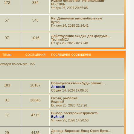
Нужно лекарство "Ретиналамин"
172
884
PECHKIN
Чт дек 26, 2024 20:56:05
Re: Динамики автомобильные
57
546
byran
Пн сен 24, 2018 21:24:41
Действующие скидки для форума…
97
1016
TechnoMCJ
Пт дек 26, 2025 16:33:40
ТЕМЫ
СООБЩЕНИЯ
ПОСЛЕДНЕЕ СООБЩЕНИЕ
еходов по ссылке: 155
Пользуется кто-нибудь сейчас …
183
20107
Антон80
Сб дек 14, 2024 17:06:55
Охота, рыбалка.
81
28846
Водяной
Вс июл 26, 2026 7:17:26
Выбор электроинструмента
17
4715
Буйный
Чт июн 25, 2026 14:20:56
Донецк-Воронеж-Елец-Орел-Брян…
29
4435