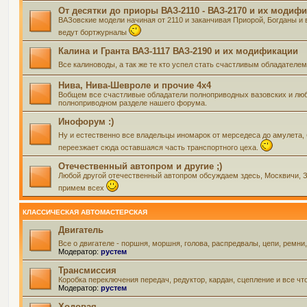
От десятки до приоры ВАЗ-2110 - ВАЗ-2170 и их модиф
ВАЗовские модели начиная от 2110 и заканчивая Приорой, Богданы и 
ведут бортжурналы
Калина и Гранта ВАЗ-1117 ВАЗ-2190 и их модификации
Все калиноводы, а так же те кто успел стать счастливым обладателе
Нива, Нива-Шевроле и прочие 4х4
Вобщем все счастливые обладатели полноприводных вазовских и люб
полноприводном разделе нашего форума.
Инофорум :)
Ну и естественно все владельцы иномарок от мерседеса до амулета,
переезжает сюда оставшаяся часть транспортного цеха.
Отечественный автопром и другие ;)
Любой другой отечественный автопром обсуждаем здесь, Москвичи, Зап
примем всех
КЛАССИЧЕСКАЯ АВТОМАСТЕРСКАЯ
Двигатель
Все о двигателе - поршня, моршня, голова, распредвалы, цепи, ремни
Модератор:
рустем
Трансмиссия
Коробка переключения передач, редуктор, кардан, сцепление и все чт
Модератор:
рустем
Ходовая