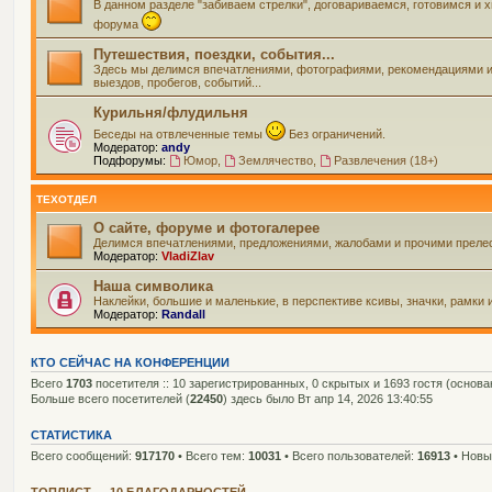
В данном разделе "забиваем стрелки", договариваемся, готовимся и
форума
Путешествия, поездки, события...
Здесь мы делимся впечатлениями, фотографиями, рекомендациями и вс
выездов, пробегов, событий...
Курильня/флудильня
Беседы на отвлеченные темы
Без ограничений.
Модератор:
andy
Подфорумы:
Юмор
,
Землячество
,
Развлечения (18+)
ТЕХОТДЕЛ
О сайте, форуме и фотогалерее
Делимся впечатлениями, предложениями, жалобами и прочими прелес
Модератор:
VladiZlav
Наша символика
Наклейки, большие и маленькие, в перспективе ксивы, значки, рамки 
Модератор:
Randall
КТО СЕЙЧАС НА КОНФЕРЕНЦИИ
Всего
1703
посетителя :: 10 зарегистрированных, 0 скрытых и 1693 гостя (основ
Больше всего посетителей (
22450
) здесь было Вт апр 14, 2026 13:40:55
СТАТИСТИКА
Всего сообщений:
917170
• Всего тем:
10031
• Всего пользователей:
16913
• Новы
ТОПЛИСТ — 10 БЛАГОДАРНОСТЕЙ