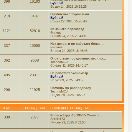
399
16183
Буйный
Вс дек 14, 2025 16:19:25
Проблемы с тормозами
219
8437
Буйный
Ср окт 22, 2025 15:26:40
Из-за чего перезаряд
1121
52810
Филеас
Пн ноя 24, 2025 23:43:46
Нет искры и не работает бензо…
337
15000
мишаня
Вт фев 24, 2026 18:46:45
Отсутствие посадочных мест по…
362
9668
TechnoMCJ
Ср фев 11, 2026 14:40:17
Не работает эконометр
495
23311
Буйный
Чт окт 09, 2025 5:43:56
Помощь по распредвалу
298
11925
TechnoMCJ
Пн дек 29, 2025 9:05:27
ТЕМЫ
СООБЩЕНИЯ
ПОСЛЕДНЕЕ СООБЩЕНИЕ
Колеса Eqip r15 195/55 Ульяно…
339
2377
Serhio173
Пн сен 29, 2025 8:32:03