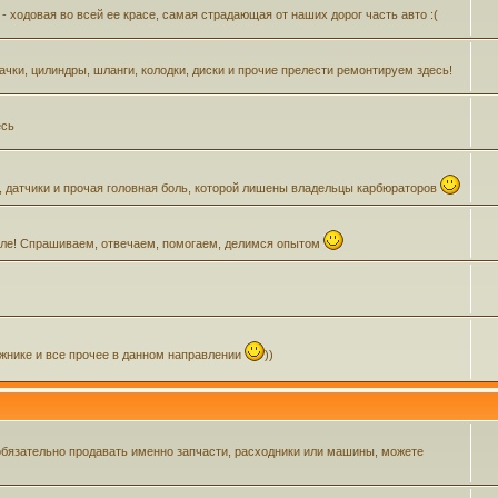
- ходовая во всей ее красе, самая страдающая от наших дорог часть авто :(
Бачки, цилиндры, шланги, колодки, диски и прочие прелести ремонтируем здесь!
есь
, датчики и прочая головная боль, которой лишены владельцы карбюраторов
зделе! Спрашиваем, отвечаем, помогаем, делимся опытом
ажнике и все прочее в данном направлении
))
обязательно продавать именно запчасти, расходники или машины, можете