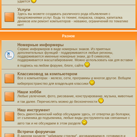
удается
Услуги
Здесь вы можете создавать различного рода объявления с
предложениями услуг. Будь то тюнинг, покраска, сварка, капиталка
движков или ремонт компьютеров - неважно, ограничений по тематике
нет!
Разное
Номерные информеры
Сервис информеров в виде номерных знаков. Из приятных
дополнительных функций - поддерживаются любые регионы,
поддерживаются именные номерные знаки, до 8 символов,
поддерживается масштабирование. Можно использовать как для вставки
в подпись на любом форуме, блоге, сайте
Классиковод за компьютером
Все о компьютерах - железо, сети, программы и многое другое. Вобщем
киберпространство для владельцев классики
Наши хобби
Любые увлечения, фото, рисование, конструирование, музыка, животные
и так далее. Перечислять можно до бесконечности
Наш инструмент
Весь джентльменский набор обсуждаем здесь, от отвертки до болгарки,
от съемника до подъемника, любые виды инструмента как связанные с
авто так и не обсуждаем в этом разделе
Встречи форумчан
В данном разделе "забиваем стрелки", договариваемся, готовимся и