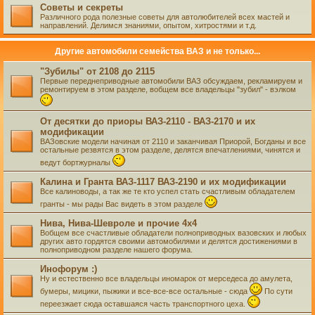
Советы и секреты
Различного рода полезные советы для автолюбителей всех мастей и
направлений. Делимся знаниями, опытом, хитростями и т.д.
Другие автомобили семейства ВАЗ и не только...
"Зубилы" от 2108 до 2115
Первые переднеприводные автомобили ВАЗ обсуждаем, рекламируем и
ремонтируем в этом разделе, вобщем все владельцы "зубил" - вэлком
От десятки до приоры ВАЗ-2110 - ВАЗ-2170 и их
модификации
ВАЗовские модели начиная от 2110 и заканчивая Приорой, Богданы и все
остальные резвятся в этом разделе, делятся впечатлениями, чинятся и
ведут бортжурналы
Калина и Гранта ВАЗ-1117 ВАЗ-2190 и их модификации
Все калиноводы, а так же те кто успел стать счастливым обладателем
гранты - мы рады Вас видеть в этом разделе
Нива, Нива-Шевроле и прочие 4х4
Вобщем все счастливые обладатели полноприводных вазовских и любых
других авто гордятся своими автомобилями и делятся достижениями в
полноприводном разделе нашего форума.
Инофорум :)
Ну и естественно все владельцы иномарок от мерседеса до амулета,
бумеры, мицики, пыжики и все-все-все остальные - сюда
По сути
переезжает сюда оставшаяся часть транспортного цеха.