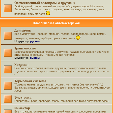
Отечественный автопром и другие ;)
Любой другой отечественный автопром обсуждаем здесь, Москвичи,
Запорожцы, Волги - кто на что горазд, хоть лисапед, хоть мопед, хоть
пароплан, примем всех
Классическая автомастерская
Двигатель
Все о двигателе - поршня, моршня, голова, распредвалы, цепи, ремни,
звездочки, клапана, карбюраторы и иже с ними
Модератор:
рустем
Трансмиссия
Коробка переключения передач, редуктор, кардан, сцепление и все что с
этим связано, вобщем - трансмиссия господа!
Модератор:
рустем
Ходовая
Рычаги, сайлентблоки, штанги, пружины, аммортизаторы и иже с ними -
ходовая во всей ее красе, самая страдающая от наших дорог часть авто :
(
Тормозная система
"Тормоза может придуманы и трусами, но чтото я без них очкую" (с)
Бачки, цилиндры, шланги, колодки, диски и прочие прелести ремонтируем
здесь!
Электрика
Генераторы, реле, проводка, фары, фонари и все такое обсуждаем здесь
Инжектор
Все что касается именно инжекторной классики - форсунки, прошивки,