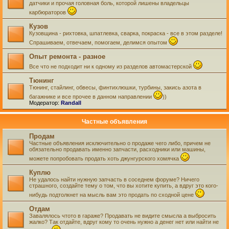
датчики и прочая головная боль, которой лишены владельцы
карбюраторов
Кузов
Кузовщина - рихтовка, шпатлевка, сварка, покраска - все в этом разделе!
Спрашиваем, отвечаем, помогаем, делимся опытом
Опыт ремонта - разное
Все что не подходит ни к одному из разделов автомастерской
Тюнинг
Тюнинг, стайлинг, обвесы, финтихлюшки, турбины, закись азота в
багажнике и все прочее в данном направлении
))
Модератор:
Randall
Частные объявления
Продам
Частные объявления исключительно о продаже чего либо, причем не
обязательно продавать именно запчасти, расходники или машины,
можете попробовать продать хоть джунгурского хомячка
Куплю
Не удалось найти нужную запчасть в соседнем форуме? Ничего
страшного, создайте тему о том, что вы хотите купить, а вдруг это кого-
нибудь подтолкнет на мысль вам это продать по сходной цене
Отдам
Завалялось чтото в гараже? Продавать не видите смысла а выбросить
жалко? Так отдайте, вдруг кому то очень нужно а денег нет или найти не