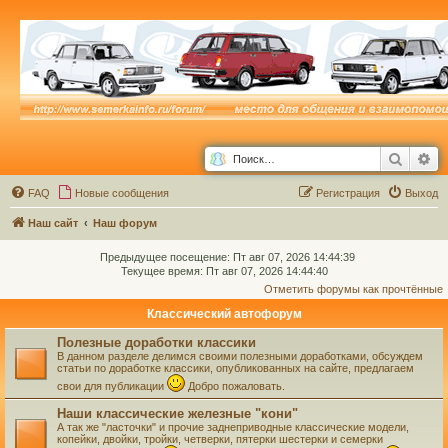
Поиск
Ра
FAQ
Новые сообщения
Р
е
г
и
с
т
р
а
ц
и
я
Выход
Наш сайт
Наш форум
Предыдущее посещение: Пт авг 07, 2026 14:44:39
Текущее время: Пт авг 07, 2026 14:44:40
Отметить форумы как прочтённые
Классический автофорум
Полезные доработки классики
В данном разделе делимся своими полезными доработками, обсуждем
статьи по доработке классики, опубликованных на сайте, предлагаем
свои для публикации
Добро пожаловать.
Наши классические железные "кони"
А так же "ласточки" и прочие заднеприводные классические модели,
копейки, двойки, тройки, четверки, пятерки шестерки и семерки