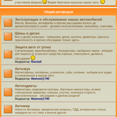
участников форума
Ведем бортовые журналы наших авто.
Общий автофорум
Эксплуатация и обслуживание наших автомобилей
Масла, фильтры, антифризы и прочие расходники вплоть до
ароматизаторов в салон - делимся впечатлениями, мнениями, советами.
Шины и диски
Все о делах колесных - покрышки, диски, вылеты, диаметры, красоты,
практичность и прочее обсуждаем только здесь.
Защита авто от угона
Сигнализации, иммобилайзеры, блокираторы, амбарные замки - вобщем
для защиты от угона все средства хороши, советуемся, делимся,
обсуждаем
Модератор:
Randall
Автозвук
Магнитофоны, патефоны, усилители, сабы, колонки - вобщем все аудио
установленное в вашем авто
Модератор:
Medved@790
Автогаджеты
Навигаторы, видеорегистраторы, бортовые кампухтеры, всякие
электронные примочки, плюшки, штучки, полезные и просто
увеселительные - обсуждаем в данном разделе!
Модератор:
Medved@790
Автомир
Новости автомира, юридические вопросы, ПДД, интересные статьи,
передачи на эту тему и многое другое.