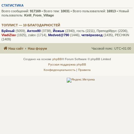
СТАТИСТИКА
Всего сообщений:
917169
• Всего тем:
10031
• Всего пользователей:
16913
• Новый
пользователь:
Kirill_From_Village
ТОПЛИСТ — 10 БЛАГОДАРНОСТЕЙ
Буйный
(5059),
Антон80
(3738),
Йожык
(2340),
гость
(2211),
Препод48рус
(2206),
VladiZlav
(1925),
zalex
(1714),
Medved@790
(1446),
четвёрковод
(1435),
PECHKIN
(1409)
Наш сайт
Наш форум
Часовой пояс:
UTC+01:00
Создано на основе
phpBB
® Forum Software © phpBB Limited
Русская поддержка phpBB
Конфиденциальность
|
Правила