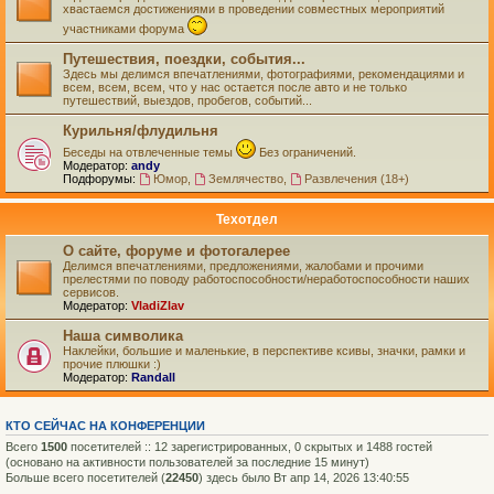
хвастаемся достижениями в проведении совместных мероприятий
участниками форума
Путешествия, поездки, события...
Здесь мы делимся впечатлениями, фотографиями, рекомендациями и
всем, всем, всем, что у нас остается после авто и не только
путешествий, выездов, пробегов, событий...
Курильня/флудильня
Беседы на отвлеченные темы
Без ограничений.
Модератор:
andy
Подфорумы:
Юмор
,
Землячество
,
Развлечения (18+)
Техотдел
О сайте, форуме и фотогалерее
Делимся впечатлениями, предложениями, жалобами и прочими
прелестями по поводу работоспособности/неработоспособности наших
сервисов.
Модератор:
VladiZlav
Наша символика
Наклейки, большие и маленькие, в перспективе ксивы, значки, рамки и
прочие плюшки :)
Модератор:
Randall
КТО СЕЙЧАС НА КОНФЕРЕНЦИИ
Всего
1500
посетителей :: 12 зарегистрированных, 0 скрытых и 1488 гостей
(основано на активности пользователей за последние 15 минут)
Больше всего посетителей (
22450
) здесь было Вт апр 14, 2026 13:40:55