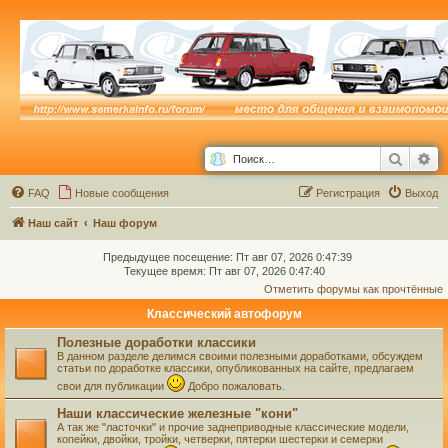
Поиск
Ра
FAQ
Новые сообщения
Р
е
г
и
с
т
р
а
ц
и
я
Выход
Наш сайт
Наш форум
Предыдущее посещение: Пт авг 07, 2026 0:47:39
Текущее время: Пт авг 07, 2026 0:47:40
Отметить форумы как прочтённые
Классический автофорум
Полезные доработки классики
В данном разделе делимся своими полезными доработками, обсуждем
статьи по доработке классики, опубликованных на сайте, предлагаем
свои для публикации
Добро пожаловать.
Наши классические железные "кони"
А так же "ласточки" и прочие заднеприводные классические модели,
копейки, двойки, тройки, четверки, пятерки шестерки и семерки