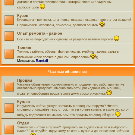
датчики и прочая головная боль, которой лишены владельцы
карбюраторов
Кузов
Кузовщина - рихтовка, шпатлевка, сварка, покраска - все в этом разделе!
Спрашиваем, отвечаем, помогаем, делимся опытом
Опыт ремонта - разное
Все что не подходит ни к одному из разделов автомастерской
Тюнинг
Тюнинг, стайлинг, обвесы, финтихлюшки, турбины, закись азота в
багажнике и все прочее в данном направлении
))
Модератор:
Randall
Частные объявления
Продам
Частные объявления исключительно о продаже чего либо, причем не
обязательно продавать именно запчасти, расходники или машины,
можете попробовать продать хоть джунгурского хомячка
Куплю
Не удалось найти нужную запчасть в соседнем форуме? Ничего
страшного, создайте тему о том, что вы хотите купить, а вдруг это кого-
нибудь подтолкнет на мысль вам это продать по сходной цене
Отдам
Завалялось чтото в гараже? Продавать не видите смысла а выбросить
жалко? Так отдайте, вдруг кому то очень нужно а денег нет или найти не