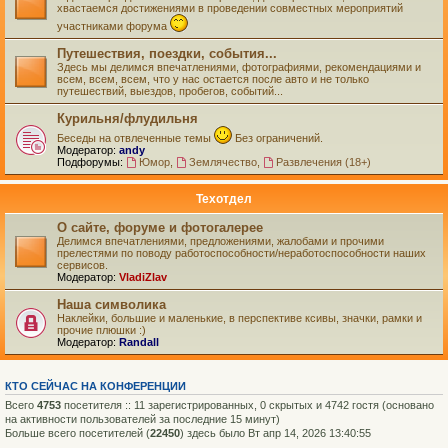
хвастаемся достижениями в проведении совместных мероприятий
участниками форума
Путешествия, поездки, события...
Здесь мы делимся впечатлениями, фотографиями, рекомендациями и
всем, всем, всем, что у нас остается после авто и не только
путешествий, выездов, пробегов, событий...
Курильня/флудильня
Беседы на отвлеченные темы
Без ограничений.
Модератор:
andy
Подфорумы:
Юмор
,
Землячество
,
Развлечения (18+)
Техотдел
О сайте, форуме и фотогалерее
Делимся впечатлениями, предложениями, жалобами и прочими
прелестями по поводу работоспособности/неработоспособности наших
сервисов.
Модератор:
VladiZlav
Наша символика
Наклейки, большие и маленькие, в перспективе ксивы, значки, рамки и
прочие плюшки :)
Модератор:
Randall
КТО СЕЙЧАС НА КОНФЕРЕНЦИИ
Всего
4753
посетителя :: 11 зарегистрированных, 0 скрытых и 4742 гостя (основано
на активности пользователей за последние 15 минут)
Больше всего посетителей (
22450
) здесь было Вт апр 14, 2026 13:40:55