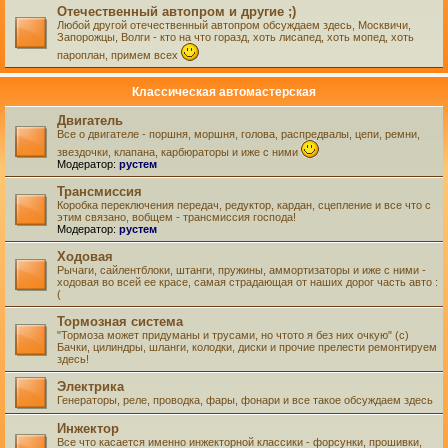
Отечественный автопром и другие ;)
Любой другой отечественный автопром обсуждаем здесь, Москвичи,
Запорожцы, Волги - кто на что горазд, хоть лисапед, хоть мопед, хоть
пароплан, примем всех
Классическая автомастерская
Двигатель
Все о двигателе - поршня, моршня, голова, распредвалы, цепи, ремни,
звездочки, клапана, карбюраторы и иже с ними
Модератор:
рустем
Трансмиссия
Коробка переключения передач, редуктор, кардан, сцепление и все что с
этим связано, вобщем - трансмиссия господа!
Модератор:
рустем
Ходовая
Рычаги, сайлентблоки, штанги, пружины, аммортизаторы и иже с ними -
ходовая во всей ее красе, самая страдающая от наших дорог часть авто :
(
Тормозная система
"Тормоза может придуманы и трусами, но чтото я без них очкую" (с)
Бачки, цилиндры, шланги, колодки, диски и прочие прелести ремонтируем
здесь!
Электрика
Генераторы, реле, проводка, фары, фонари и все такое обсуждаем здесь
Инжектор
Все что касается именно инжекторной классики - форсунки, прошивки,