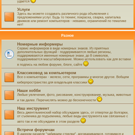
удается
Услуги
Здесь вы можете создавать различного рода объявления с
предложениями услуг. Будь то тюнинг, покраска, сварка, капиталка
движков или ремонт компьютеров - неважно, ограничений по тематике
нет!
Разное
Номерные информеры
Сервис информеров в виде номерных знаков. Из приятных
дополнительных функций - поддерживаются любые регионы,
поддерживаются именные номерные знаки, до 8 символов,
поддерживается масштабирование. Можно использовать как для вставки
в подпись на любом форуме, блоге, сайте
Классиковод за компьютером
Все о компьютерах - железо, сети, программы и многое другое. Вобщем
киберпространство для владельцев классики
Наши хобби
Любые увлечения, фото, рисование, конструирование, музыка, животные
и так далее. Перечислять можно до бесконечности
Наш инструмент
Весь джентльменский набор обсуждаем здесь, от отвертки до болгарки,
от съемника до подъемника, любые виды инструмента как связанные с
авто так и не обсуждаем в этом разделе
Встречи форумчан
В данном разделе "забиваем стрелки", договариваемся, готовимся и