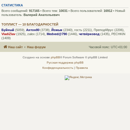
СТАТИСТИКА
Всего сообщений:
917165
• Всего тем:
10031
• Всего пользователей:
16912
• Новый
пользователь:
Валерий Анатольевич
ТОПЛИСТ — 10 БЛАГОДАРНОСТЕЙ
Буйный
(5059),
Антон80
(3738),
Йожык
(2340),
гость
(2211),
Препод48рус
(2206),
VladiZlav
(1925),
zalex
(1714),
Medved@790
(1446),
четвёрковод
(1435),
PECHKIN
(1409)
Наш сайт
Наш форум
Часовой пояс:
UTC+01:00
Создано на основе
phpBB
® Forum Software © phpBB Limited
Русская поддержка phpBB
Конфиденциальность
|
Правила