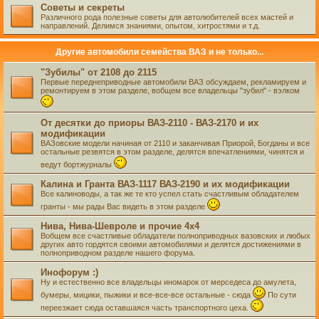
Советы и секреты
Различного рода полезные советы для автолюбителей всех мастей и
направлений. Делимся знаниями, опытом, хитростями и т.д.
Другие автомобили семейства ВАЗ и не только...
"Зубилы" от 2108 до 2115
Первые переднеприводные автомобили ВАЗ обсуждаем, рекламируем и
ремонтируем в этом разделе, вобщем все владельцы "зубил" - вэлком
От десятки до приоры ВАЗ-2110 - ВАЗ-2170 и их
модификации
ВАЗовские модели начиная от 2110 и заканчивая Приорой, Богданы и все
остальные резвятся в этом разделе, делятся впечатлениями, чинятся и
ведут бортжурналы
Калина и Гранта ВАЗ-1117 ВАЗ-2190 и их модификации
Все калиноводы, а так же те кто успел стать счастливым обладателем
гранты - мы рады Вас видеть в этом разделе
Нива, Нива-Шевроле и прочие 4х4
Вобщем все счастливые обладатели полноприводных вазовских и любых
других авто гордятся своими автомобилями и делятся достижениями в
полноприводном разделе нашего форума.
Инофорум :)
Ну и естественно все владельцы иномарок от мерседеса до амулета,
бумеры, мицики, пыжики и все-все-все остальные - сюда
По сути
переезжает сюда оставшаяся часть транспортного цеха.