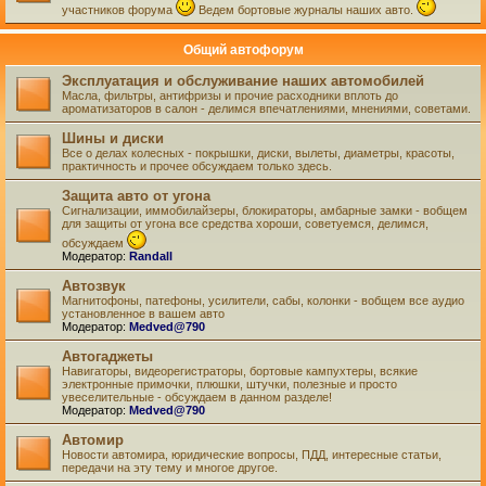
участников форума
Ведем бортовые журналы наших авто.
Общий автофорум
Эксплуатация и обслуживание наших автомобилей
Масла, фильтры, антифризы и прочие расходники вплоть до
ароматизаторов в салон - делимся впечатлениями, мнениями, советами.
Шины и диски
Все о делах колесных - покрышки, диски, вылеты, диаметры, красоты,
практичность и прочее обсуждаем только здесь.
Защита авто от угона
Сигнализации, иммобилайзеры, блокираторы, амбарные замки - вобщем
для защиты от угона все средства хороши, советуемся, делимся,
обсуждаем
Модератор:
Randall
Автозвук
Магнитофоны, патефоны, усилители, сабы, колонки - вобщем все аудио
установленное в вашем авто
Модератор:
Medved@790
Автогаджеты
Навигаторы, видеорегистраторы, бортовые кампухтеры, всякие
электронные примочки, плюшки, штучки, полезные и просто
увеселительные - обсуждаем в данном разделе!
Модератор:
Medved@790
Автомир
Новости автомира, юридические вопросы, ПДД, интересные статьи,
передачи на эту тему и многое другое.