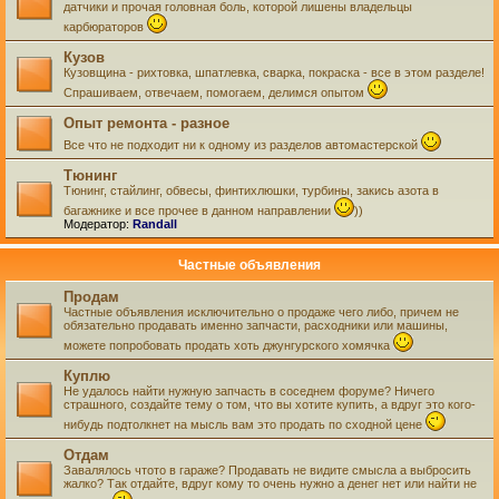
датчики и прочая головная боль, которой лишены владельцы
карбюраторов
Кузов
Кузовщина - рихтовка, шпатлевка, сварка, покраска - все в этом разделе!
Спрашиваем, отвечаем, помогаем, делимся опытом
Опыт ремонта - разное
Все что не подходит ни к одному из разделов автомастерской
Тюнинг
Тюнинг, стайлинг, обвесы, финтихлюшки, турбины, закись азота в
багажнике и все прочее в данном направлении
))
Модератор:
Randall
Частные объявления
Продам
Частные объявления исключительно о продаже чего либо, причем не
обязательно продавать именно запчасти, расходники или машины,
можете попробовать продать хоть джунгурского хомячка
Куплю
Не удалось найти нужную запчасть в соседнем форуме? Ничего
страшного, создайте тему о том, что вы хотите купить, а вдруг это кого-
нибудь подтолкнет на мысль вам это продать по сходной цене
Отдам
Завалялось чтото в гараже? Продавать не видите смысла а выбросить
жалко? Так отдайте, вдруг кому то очень нужно а денег нет или найти не