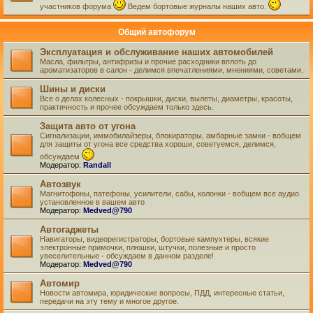
участников форума
Ведем бортовые журналы наших авто.
Общий автофорум
Эксплуатация и обслуживание наших автомобилей
Масла, фильтры, антифризы и прочие расходники вплоть до
ароматизаторов в салон - делимся впечатлениями, мнениями, советами.
Шины и диски
Все о делах колесных - покрышки, диски, вылеты, диаметры, красоты,
практичность и прочее обсуждаем только здесь.
Защита авто от угона
Сигнализации, иммобилайзеры, блокираторы, амбарные замки - вобщем
для защиты от угона все средства хороши, советуемся, делимся,
обсуждаем
Модератор:
Randall
Автозвук
Магнитофоны, патефоны, усилители, сабы, колонки - вобщем все аудио
установленное в вашем авто
Модератор:
Medved@790
Автогаджеты
Навигаторы, видеорегистраторы, бортовые кампухтеры, всякие
электронные примочки, плюшки, штучки, полезные и просто
увеселительные - обсуждаем в данном разделе!
Модератор:
Medved@790
Автомир
Новости автомира, юридические вопросы, ПДД, интересные статьи,
передачи на эту тему и многое другое.