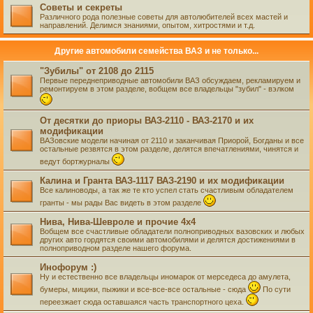
Советы и секреты
Различного рода полезные советы для автолюбителей всех мастей и
направлений. Делимся знаниями, опытом, хитростями и т.д.
Другие автомобили семейства ВАЗ и не только...
"Зубилы" от 2108 до 2115
Первые переднеприводные автомобили ВАЗ обсуждаем, рекламируем и
ремонтируем в этом разделе, вобщем все владельцы "зубил" - вэлком
От десятки до приоры ВАЗ-2110 - ВАЗ-2170 и их
модификации
ВАЗовские модели начиная от 2110 и заканчивая Приорой, Богданы и все
остальные резвятся в этом разделе, делятся впечатлениями, чинятся и
ведут бортжурналы
Калина и Гранта ВАЗ-1117 ВАЗ-2190 и их модификации
Все калиноводы, а так же те кто успел стать счастливым обладателем
гранты - мы рады Вас видеть в этом разделе
Нива, Нива-Шевроле и прочие 4х4
Вобщем все счастливые обладатели полноприводных вазовских и любых
других авто гордятся своими автомобилями и делятся достижениями в
полноприводном разделе нашего форума.
Инофорум :)
Ну и естественно все владельцы иномарок от мерседеса до амулета,
бумеры, мицики, пыжики и все-все-все остальные - сюда
По сути
переезжает сюда оставшаяся часть транспортного цеха.