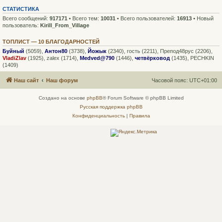
СТАТИСТИКА
Всего сообщений:
917171
• Всего тем:
10031
• Всего пользователей:
16913
• Новый
пользователь:
Kirill_From_Village
ТОПЛИСТ — 10 БЛАГОДАРНОСТЕЙ
Буйный
(5059),
Антон80
(3738),
Йожык
(2340),
гость
(2211),
Препод48рус
(2206),
VladiZlav
(1925),
zalex
(1714),
Medved@790
(1446),
четвёрковод
(1435),
PECHKIN
(1409)
Наш сайт
Наш форум
Часовой пояс:
UTC+01:00
Создано на основе
phpBB
® Forum Software © phpBB Limited
Русская поддержка phpBB
Конфиденциальность
|
Правила