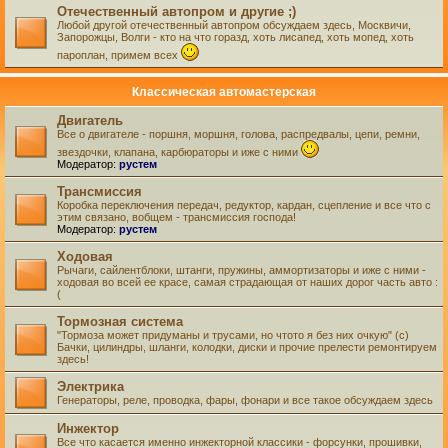
Отечественный автопром и другие ;)
Любой другой отечественный автопром обсуждаем здесь, Москвичи,
Запорожцы, Волги - кто на что горазд, хоть лисапед, хоть мопед, хоть
пароплан, примем всех
Классическая автомастерская
Двигатель
Все о двигателе - поршня, моршня, голова, распредвалы, цепи, ремни,
звездочки, клапана, карбюраторы и иже с ними
Модератор:
рустем
Трансмиссия
Коробка переключения передач, редуктор, кардан, сцепление и все что с
этим связано, вобщем - трансмиссия господа!
Модератор:
рустем
Ходовая
Рычаги, сайлентблоки, штанги, пружины, аммортизаторы и иже с ними -
ходовая во всей ее красе, самая страдающая от наших дорог часть авто :
(
Тормозная система
"Тормоза может придуманы и трусами, но чтото я без них очкую" (с)
Бачки, цилиндры, шланги, колодки, диски и прочие прелести ремонтируем
здесь!
Электрика
Генераторы, реле, проводка, фары, фонари и все такое обсуждаем здесь
Инжектор
Все что касается именно инжекторной классики - форсунки, прошивки,