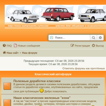
Поиск
Ра
FAQ
Новые сообщения
Р
е
г
и
с
т
р
а
ц
и
я
Выход
Наш сайт
Наш форум
Предыдущее посещение: Сб авг 08, 2026 23:28:56
Текущее время: Сб авг 08, 2026 23:28:56
Отметить форумы как прочтённые
Классический автофорум
Полезные доработки классики
В данном разделе делимся своими полезными доработками, обсуждем
статьи по доработке классики, опубликованных на сайте, предлагаем
свои для публикации
Добро пожаловать.
Наши классические железные "кони"
А так же "ласточки" и прочие заднеприводные классические модели,
копейки, двойки, тройки, четверки, пятерки шестерки и семерки