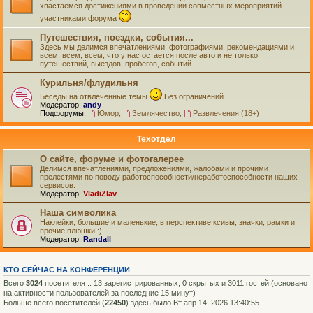
хвастаемся достижениями в проведении совместных мероприятий
участниками форума
Путешествия, поездки, события...
Здесь мы делимся впечатлениями, фотографиями, рекомендациями и
всем, всем, всем, что у нас остается после авто и не только
путешествий, выездов, пробегов, событий...
Курильня/флудильня
Беседы на отвлеченные темы
Без ограничений.
Модератор:
andy
Подфорумы:
Юмор
,
Землячество
,
Развлечения (18+)
Техотдел
О сайте, форуме и фотогалерее
Делимся впечатлениями, предложениями, жалобами и прочими
прелестями по поводу работоспособности/неработоспособности наших
сервисов.
Модератор:
VladiZlav
Наша символика
Наклейки, большие и маленькие, в перспективе ксивы, значки, рамки и
прочие плюшки :)
Модератор:
Randall
КТО СЕЙЧАС НА КОНФЕРЕНЦИИ
Всего
3024
посетителя :: 13 зарегистрированных, 0 скрытых и 3011 гостей (основано
на активности пользователей за последние 15 минут)
Больше всего посетителей (
22450
) здесь было Вт апр 14, 2026 13:40:55