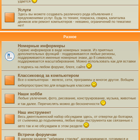
удается
Услуги
Здесь вы можете создавать различного рода объявления с
предложениями услуг. Будь то тюнинг, покраска, сварка, капиталка
движков или ремонт компьютеров - неважно, ограничений по тематике
нет!
Разное
Номерные информеры
Сервис информеров в виде номерных знаков. Из приятных
дополнительных функций - поддерживаются любые регионы,
поддерживаются именные номерные знаки, до 8 символов,
поддерживается масштабирование. Можно использовать как для вставки
в подпись на любом форуме, блоге, сайте
Классиковод за компьютером
Все о компьютерах - железо, сети, программы и многое другое. Вобщем
киберпространство для владельцев классики
Наши хобби
Любые увлечения, фото, рисование, конструирование, музыка, животные
и так далее. Перечислять можно до бесконечности
Наш инструмент
Весь джентльменский набор обсуждаем здесь, от отвертки до болгарки,
от съемника до подъемника, любые виды инструмента как связанные с
авто так и не обсуждаем в этом разделе
Встречи форумчан
В данном разделе "забиваем стрелки", договариваемся, готовимся и