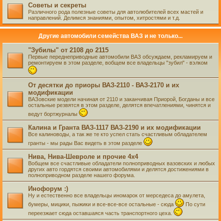
Советы и секреты
Различного рода полезные советы для автолюбителей всех мастей и
направлений. Делимся знаниями, опытом, хитростями и т.д.
Другие автомобили семейства ВАЗ и не только...
"Зубилы" от 2108 до 2115
Первые переднеприводные автомобили ВАЗ обсуждаем, рекламируем и
ремонтируем в этом разделе, вобщем все владельцы "зубил" - вэлком
От десятки до приоры ВАЗ-2110 - ВАЗ-2170 и их
модификации
ВАЗовские модели начиная от 2110 и заканчивая Приорой, Богданы и все
остальные резвятся в этом разделе, делятся впечатлениями, чинятся и
ведут бортжурналы
Калина и Гранта ВАЗ-1117 ВАЗ-2190 и их модификации
Все калиноводы, а так же те кто успел стать счастливым обладателем
гранты - мы рады Вас видеть в этом разделе
Нива, Нива-Шевроле и прочие 4х4
Вобщем все счастливые обладатели полноприводных вазовских и любых
других авто гордятся своими автомобилями и делятся достижениями в
полноприводном разделе нашего форума.
Инофорум :)
Ну и естественно все владельцы иномарок от мерседеса до амулета,
бумеры, мицики, пыжики и все-все-все остальные - сюда
По сути
переезжает сюда оставшаяся часть транспортного цеха.