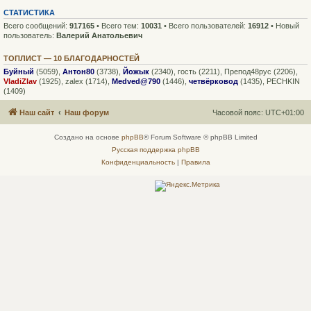
СТАТИСТИКА
Всего сообщений:
917165
• Всего тем:
10031
• Всего пользователей:
16912
• Новый
пользователь:
Валерий Анатольевич
ТОПЛИСТ — 10 БЛАГОДАРНОСТЕЙ
Буйный
(5059),
Антон80
(3738),
Йожык
(2340),
гость
(2211),
Препод48рус
(2206),
VladiZlav
(1925),
zalex
(1714),
Medved@790
(1446),
четвёрковод
(1435),
PECHKIN
(1409)
Наш сайт
Наш форум
Часовой пояс:
UTC+01:00
Создано на основе
phpBB
® Forum Software © phpBB Limited
Русская поддержка phpBB
Конфиденциальность
|
Правила