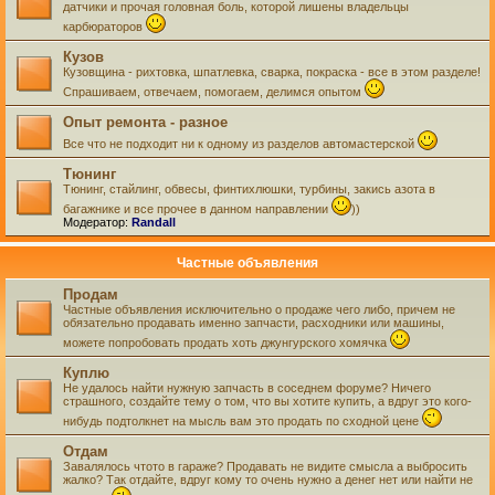
датчики и прочая головная боль, которой лишены владельцы
карбюраторов
Кузов
Кузовщина - рихтовка, шпатлевка, сварка, покраска - все в этом разделе!
Спрашиваем, отвечаем, помогаем, делимся опытом
Опыт ремонта - разное
Все что не подходит ни к одному из разделов автомастерской
Тюнинг
Тюнинг, стайлинг, обвесы, финтихлюшки, турбины, закись азота в
багажнике и все прочее в данном направлении
))
Модератор:
Randall
Частные объявления
Продам
Частные объявления исключительно о продаже чего либо, причем не
обязательно продавать именно запчасти, расходники или машины,
можете попробовать продать хоть джунгурского хомячка
Куплю
Не удалось найти нужную запчасть в соседнем форуме? Ничего
страшного, создайте тему о том, что вы хотите купить, а вдруг это кого-
нибудь подтолкнет на мысль вам это продать по сходной цене
Отдам
Завалялось чтото в гараже? Продавать не видите смысла а выбросить
жалко? Так отдайте, вдруг кому то очень нужно а денег нет или найти не