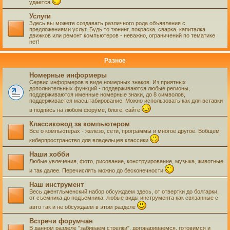
удается
Услуги
Здесь вы можете создавать различного рода объявления с
предложениями услуг. Будь то тюнинг, покраска, сварка, капиталка
движков или ремонт компьютеров - неважно, ограничений по тематике
нет!
Разное
Номерные информеры
Сервис информеров в виде номерных знаков. Из приятных
дополнительных функций - поддерживаются любые регионы,
поддерживаются именные номерные знаки, до 8 символов,
поддерживается масштабирование. Можно использовать как для вставки
в подпись на любом форуме, блоге, сайте
Классиковод за компьютером
Все о компьютерах - железо, сети, программы и многое другое. Вобщем
киберпространство для владельцев классики
Наши хобби
Любые увлечения, фото, рисование, конструирование, музыка, животные
и так далее. Перечислять можно до бесконечности
Наш инструмент
Весь джентльменский набор обсуждаем здесь, от отвертки до болгарки,
от съемника до подъемника, любые виды инструмента как связанные с
авто так и не обсуждаем в этом разделе
Встречи форумчан
В данном разделе "забиваем стрелки", договариваемся, готовимся и