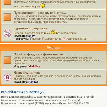
хвастаемся достижениями в проведении совместных мероприятий
участниками форума
Путешествия, поездки, события...
Здесь мы делимся впечатлениями, фотографиями, рекомендациями и
всем, всем, всем, что у нас остается после авто и не только
путешествий, выездов, пробегов, событий...
Курильня/флудильня
Беседы на отвлеченные темы
Без ограничений.
Модератор:
andy
Подфорумы:
Юмор
,
Землячество
,
Развлечения (18+)
Техотдел
О сайте, форуме и фотогалерее
Делимся впечатлениями, предложениями, жалобами и прочими
прелестями по поводу работоспособности/неработоспособности наших
сервисов.
Модератор:
VladiZlav
Наша символика
Наклейки, большие и маленькие, в перспективе ксивы, значки, рамки и
прочие плюшки :)
Модератор:
Randall
КТО СЕЙЧАС НА КОНФЕРЕНЦИИ
Всего
1388
посетителей :: 12 зарегистрированных, 1 скрытый и 1375 гостей
(основано на активности пользователей за последние 15 минут)
Больше всего посетителей (
22450
) здесь было Вт апр 14, 2026 13:40:55