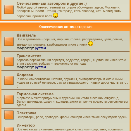
Отечественный автопром и другие ;)
Любой другой отечественный автопром обсуждаем здесь, Москвичи,
Запорожцы, Волги - кто на что горазд, хоть лисапед, хоть мопед, хоть
пароплан, примем всех
Классическая автомастерская
Двигатель
Все о двигателе - поршня, моршня, голова, распредвалы, цепи, ремни,
звездочки, клапана, карбюраторы и иже с ними
Модератор:
рустем
Трансмиссия
Коробка переключения передач, редуктор, кардан, сцепление и все что с
этим связано, вобщем - трансмиссия господа!
Модератор:
рустем
Ходовая
Рычаги, сайлентблоки, штанги, пружины, аммортизаторы и иже с ними -
ходовая во всей ее красе, самая страдающая от наших дорог часть авто :
(
Тормозная система
"Тормоза может придуманы и трусами, но чтото я без них очкую" (с)
Бачки, цилиндры, шланги, колодки, диски и прочие прелести ремонтируем
здесь!
Электрика
Генераторы, реле, проводка, фары, фонари и все такое обсуждаем здесь
Инжектор
Все что касается именно инжекторной классики - форсунки, прошивки,