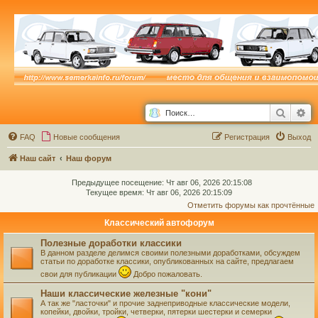
Поиск
Ра
FAQ
Новые сообщения
Р
е
г
и
с
т
р
а
ц
и
я
Выход
Наш сайт
Наш форум
Предыдущее посещение: Чт авг 06, 2026 20:15:08
Текущее время: Чт авг 06, 2026 20:15:09
Отметить форумы как прочтённые
Классический автофорум
Полезные доработки классики
В данном разделе делимся своими полезными доработками, обсуждем
статьи по доработке классики, опубликованных на сайте, предлагаем
свои для публикации
Добро пожаловать.
Наши классические железные "кони"
А так же "ласточки" и прочие заднеприводные классические модели,
копейки, двойки, тройки, четверки, пятерки шестерки и семерки