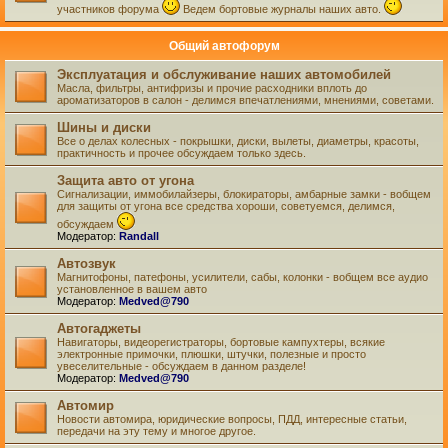
участников форума
Ведем бортовые журналы наших авто.
Общий автофорум
Эксплуатация и обслуживание наших автомобилей
Масла, фильтры, антифризы и прочие расходники вплоть до
ароматизаторов в салон - делимся впечатлениями, мнениями, советами.
Шины и диски
Все о делах колесных - покрышки, диски, вылеты, диаметры, красоты,
практичность и прочее обсуждаем только здесь.
Защита авто от угона
Сигнализации, иммобилайзеры, блокираторы, амбарные замки - вобщем
для защиты от угона все средства хороши, советуемся, делимся,
обсуждаем
Модератор:
Randall
Автозвук
Магнитофоны, патефоны, усилители, сабы, колонки - вобщем все аудио
установленное в вашем авто
Модератор:
Medved@790
Автогаджеты
Навигаторы, видеорегистраторы, бортовые кампухтеры, всякие
электронные примочки, плюшки, штучки, полезные и просто
увеселительные - обсуждаем в данном разделе!
Модератор:
Medved@790
Автомир
Новости автомира, юридические вопросы, ПДД, интересные статьи,
передачи на эту тему и многое другое.