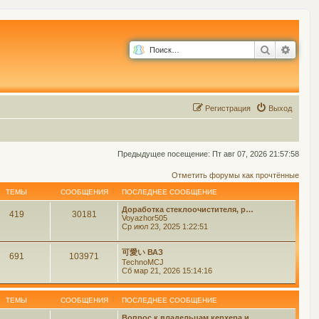
Поиск
Расш
Р
е
г
и
с
т
р
а
ц
и
я
Выход
Предыдущее посещение: Пт авг 07, 2026 21:57:58
Отметить форумы как прочтённые
ТЕМЫ
СООБЩЕНИЯ
ПОСЛЕДНЕЕ СООБЩЕНИЕ
Доработка стеклоочистителя, р…
419
30181
Voyazhor505
Ср июл 23, 2025 1:22:51
可愛い ВАЗ
691
103971
TechnoMCJ
Сб мар 21, 2026 15:14:16
ТЕМЫ
СООБЩЕНИЯ
ПОСЛЕДНЕЕ СООБЩЕНИЕ
Вопрос к владельцам керхера и…