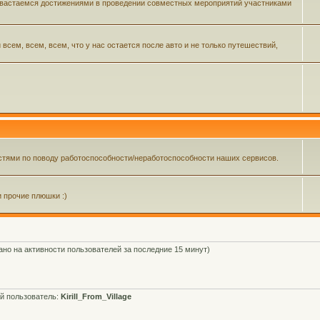
 хвастаемся достижениями в проведении совместных мероприятий участниками
ем, всем, всем, что у нас остается после авто и не только путешествий,
тями по поводу работоспособности/неработоспособности наших сервисов.
и прочие плюшки :)
вано на активности пользователей за последние 15 минут)
й пользователь:
Kirill_From_Village