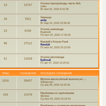
Уголок приоровода, часть №3.
23
10767
zalex
Вт июл 02, 2024 6:41:58
Черныш
28
7821
andy
Вт мар 24, 2026 20:58:45
Уголок нивовода
23
6106
Водяной
Пн июл 20, 2026 17:46:28
Randall's Frozen Ford
86
37512
Randall
Пт июл 24, 2026 20:15:59
Уголок вестовода
51
13439
Буйный
Пт авг 07, 2026 15:25:51
ТЕМЫ
СООБЩЕНИЯ
ПОСЛЕДНЕЕ СООБЩЕНИЕ
Мутное масло,белый выхлоп,но …
1016
59457
Sdelaysam
Ср апр 08, 2026 18:20:36
Проблема со сцеплением
433
15478
Филеас
Ср июл 29, 2026 23:19:33
Проблемы с рулевым управление…