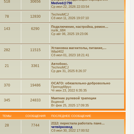
518
30656
Medved@790
Ср июл 22, 2026 22:03:54
TechnoMCJ
78
12830
Сб июл 11, 2026 19:07:10
Подключение, настройка, ремон…
143
6290
nurik_684
Ср авг 06, 2025 19:23:06
Установка магнитолы, питание,…
282
11515
Wlad402
Сб июл 01, 2023 18:21:41
Автобокс.
21
3361
TechnoMCJ
Ср дек 31, 2025 8:26:37
ОСАГО: обязательно-добровольно
370
19486
Препод48рус
Чт июн 23, 2022 6:35:35
Маятник рулевой трапеции
345
24833
Водяной
Вт фев 25, 2025 17:09:35
ТЕМЫ
СООБЩЕНИЯ
ПОСЛЕДНЕЕ СООБЩЕНИЕ
2112: перестала работать пане…
28
7744
четвёрковод
Сб июл 30, 2022 17:00:52