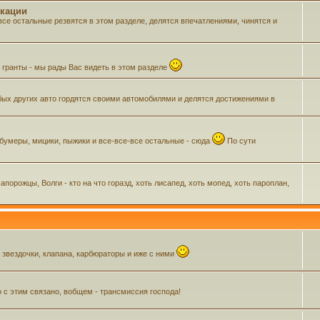
икации
все остальные резвятся в этом разделе, делятся впечатлениями, чинятся и
м гранты - мы рады Вас видеть в этом разделе
ых других авто гордятся своими автомобилями и делятся достижениями в
 бумеры, мицики, пыжики и все-все-все остальные - сюда
По сути
орожцы, Волги - кто на что горазд, хоть лисапед, хоть мопед, хоть пароплан,
, звездочки, клапана, карбюраторы и иже с ними
о с этим связано, вобщем - трансмиссия господа!