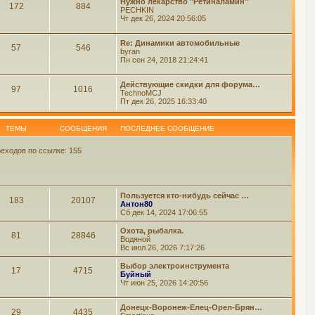
Нужно лекарство "Ретиналамин"
172
884
PECHKIN
Чт дек 26, 2024 20:56:05
Re: Динамики автомобильные
57
546
byran
Пн сен 24, 2018 21:24:41
Действующие скидки для форума…
97
1016
TechnoMCJ
Пт дек 26, 2025 16:33:40
ТЕМЫ
СООБЩЕНИЯ
ПОСЛЕДНЕЕ СООБЩЕНИЕ
еходов по ссылке: 155
Пользуется кто-нибудь сейчас …
183
20107
Антон80
Сб дек 14, 2024 17:06:55
Охота, рыбалка.
81
28846
Водяной
Вс июл 26, 2026 7:17:26
Выбор электроинструмента
17
4715
Буйный
Чт июн 25, 2026 14:20:56
Донецк-Воронеж-Елец-Орел-Брян…
29
4435