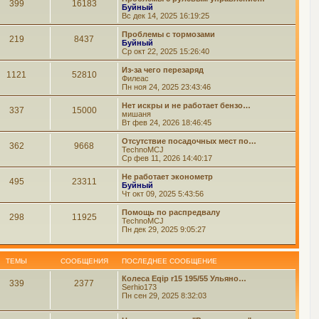
399
16183
Буйный
Вс дек 14, 2025 16:19:25
Проблемы с тормозами
219
8437
Буйный
Ср окт 22, 2025 15:26:40
Из-за чего перезаряд
1121
52810
Филеас
Пн ноя 24, 2025 23:43:46
Нет искры и не работает бензо…
337
15000
мишаня
Вт фев 24, 2026 18:46:45
Отсутствие посадочных мест по…
362
9668
TechnoMCJ
Ср фев 11, 2026 14:40:17
Не работает эконометр
495
23311
Буйный
Чт окт 09, 2025 5:43:56
Помощь по распредвалу
298
11925
TechnoMCJ
Пн дек 29, 2025 9:05:27
ТЕМЫ
СООБЩЕНИЯ
ПОСЛЕДНЕЕ СООБЩЕНИЕ
Колеса Eqip r15 195/55 Ульяно…
339
2377
Serhio173
Пн сен 29, 2025 8:32:03