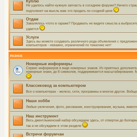
Куплю
Не удалось найти нужную запчасть в соседнем форуме? Ничего страшно
подтолкнет на мысль вам это продать по сходной цене
Отдам
Завалялось чтото в гараже? Продавать не видите смысла а выбросить 
удается
Услуги
Здесь вы можете создавать различного рода объявления с предложения
компьютеров - неважно, ограничений по тематике нет!
РАЗНОЕ
Номерные информеры
Сервис информеров в виде номерных знаков. Из приятных дополнит
номерные знаки, до 8 символов, поддерживается масштабирование. Мо
Классиковод за компьютером
Все о компьютерах - железо, сети, программы и многое другое. Воб
Наши хобби
Любые увлечения, фото, рисование, конструирование, музыка, живот
Наш инструмент
Весь джентльменский набор обсуждаем здесь, от отвертки до болгарк
так и не обсуждаем в этом разделе
Встречи форумчан