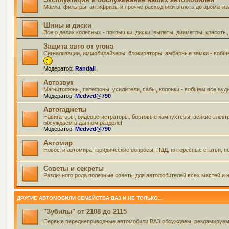
Масла, фильтры, антифризы и прочие расходники вплоть до ароматиз
Шины и диски
Все о делах колесных - покрышки, диски, вылеты, диаметры, красоты,
Защита авто от угона
Сигнализации, иммобилайзеры, блокираторы, амбарные замки - вобще
Модератор:
Randall
Автозвук
Магнитофоны, патефоны, усилители, сабы, колонки - вобщем все ауд
Модератор:
Medved@790
Автогаджеты
Навигаторы, видеорегистраторы, бортовые кампухтеры, всякие элект
обсуждаем в данном разделе!
Модератор:
Medved@790
Автомир
Новости автомира, юридические вопросы, ПДД, интересные статьи, пе
Советы и секреты
Различного рода полезные советы для автолюбителей всех мастей и н
ДРУГИЕ АВТОМОБИЛИ СЕМЕЙСТВА ВАЗ И НЕ ТОЛЬКО...
"Зубилы" от 2108 до 2115
Первые переднеприводные автомобили ВАЗ обсуждаем, рекламируем и