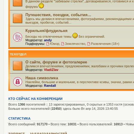
В данном разделе "забиваем стрелки", договариваемся, готовимся и
форума
Путешествия, поездки, события...
Здесь мы делимся впечатлениями, фотографиями, рекомендациями и вс
выездов, пробегов, событий...
Курильня/флудильня
Беседы на отвлеченные темы
Без ограничений.
Модератор:
andy
Подфорумы:
Юмор
,
Землячество
,
Развлечения (18+)
ТЕХОТДЕЛ
О сайте, форуме и фотогалерее
Делимся впечатлениями, предложениями, жалобами и прочими прелес
Модератор:
VladiZlav
Наша символика
Наклейки, большие и маленькие, в перспективе ксивы, значки, рамки 
Модератор:
Randall
КТО СЕЙЧАС НА КОНФЕРЕНЦИИ
Всего
1366
посетителей :: 13 зарегистрированных, 0 скрытых и 1353 гостя (осно
Больше всего посетителей (
22450
) здесь было Вт апр 14, 2026 13:40:55
СТАТИСТИКА
Всего сообщений:
917170
• Всего тем:
10031
• Всего пользователей:
16913
• Новы
ТОПЛИСТ — 10 БЛАГОДАРНОСТЕЙ