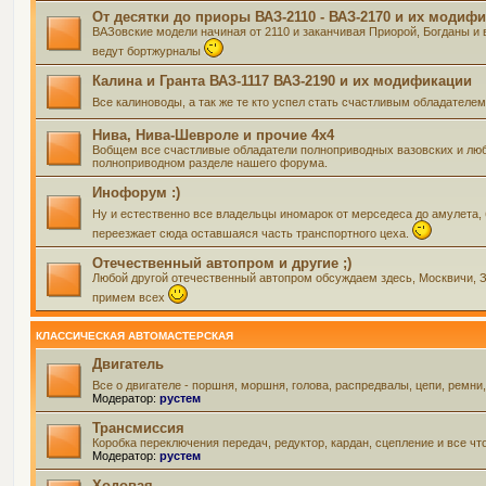
От десятки до приоры ВАЗ-2110 - ВАЗ-2170 и их модиф
ВАЗовские модели начиная от 2110 и заканчивая Приорой, Богданы и 
ведут бортжурналы
Калина и Гранта ВАЗ-1117 ВАЗ-2190 и их модификации
Все калиноводы, а так же те кто успел стать счастливым обладателе
Нива, Нива-Шевроле и прочие 4х4
Вобщем все счастливые обладатели полноприводных вазовских и люб
полноприводном разделе нашего форума.
Инофорум :)
Ну и естественно все владельцы иномарок от мерседеса до амулета,
переезжает сюда оставшаяся часть транспортного цеха.
Отечественный автопром и другие ;)
Любой другой отечественный автопром обсуждаем здесь, Москвичи, Зап
примем всех
КЛАССИЧЕСКАЯ АВТОМАСТЕРСКАЯ
Двигатель
Все о двигателе - поршня, моршня, голова, распредвалы, цепи, ремни
Модератор:
рустем
Трансмиссия
Коробка переключения передач, редуктор, кардан, сцепление и все чт
Модератор:
рустем
Ходовая