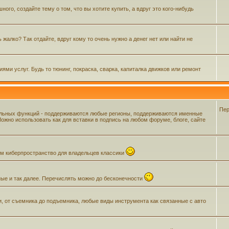
го, создайте тему о том, что вы хотите купить, а вдруг это кого-нибудь
жалко? Так отдайте, вдруг кому то очень нужно а денег нет или найти не
ми услуг. Будь то тюнинг, покраска, сварка, капиталка движков или ремонт
Пер
ельных функций - поддерживаются любые регионы, поддерживаются именные
жно использовать как для вставки в подпись на любом форуме, блоге, сайте
щем киберпространство для владельцев классики
ные и так далее. Перечислять можно до бесконечности
и, от съемника до подъемника, любые виды инструмента как связанные с авто