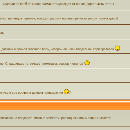
- ходовая во всей ее красе, самая страдающая от наших дорог часть авто :(
Бачки, цилиндры, шланги, колодки, диски и прочие прелести ремонтируем здесь!
есь
, датчики и прочая головная боль, которой лишены владельцы карбюраторов
зделе! Спрашиваем, отвечаем, помогаем, делимся опытом
ажнике и все прочее в данном направлении
))
обязательно продавать именно запчасти, расходники или машины, можете