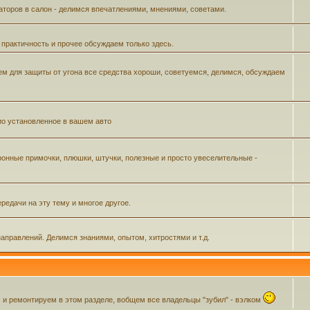
аторов в салон - делимся впечатлениями, мнениями, советами.
 практичность и прочее обсуждаем только здесь.
м для защиты от угона все средства хороши, советуемся, делимся, обсуждаем
ио установленное в вашем авто
ронные примочки, плюшки, штучки, полезные и просто увеселительные -
редачи на эту тему и многое другое.
аправлений. Делимся знаниями, опытом, хитростями и т.д.
 ремонтируем в этом разделе, вобщем все владельцы "зубил" - вэлком