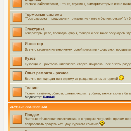
Рычаги, сайлентблоки, штанги, пружины, аммортизаторы и иже с ними 
Тормозная система
"Тормоза может придуманы и трусами, но чтото я без них очкую" (с) 
Электрика
Генераторы, реле, проводка, фары, фонари и все такое обсуждаем зд
Инжектор
Все что касается именно инжекторной классики - форсунки, прошивки
Кузов
Кузовщина - рихтовка, шпатлевка, сварка, покраска - все в этом ра
Опыт ремонта - разное
Все что не подходит ни к одному из разделов автомастерской
Тюнинг
Тюнинг, стайлинг, обвесы, финтихлюшки, турбины, закись азота в баг
Модератор:
Randall
ЧАСТНЫЕ ОБЪЯВЛЕНИЯ
Продам
Частные объявления исключительно о продаже чего либо, причем не 
попробовать продать хоть джунгурского хомячка