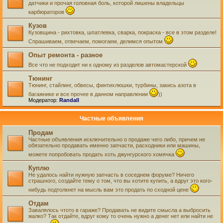
датчики и прочая головная боль, которой лишены владельцы
карбюраторов
Кузов
Кузовщина - рихтовка, шпатлевка, сварка, покраска - все в этом разделе!
Спрашиваем, отвечаем, помогаем, делимся опытом
Опыт ремонта - разное
Все что не подходит ни к одному из разделов автомастерской
Тюнинг
Тюнинг, стайлинг, обвесы, финтихлюшки, турбины, закись азота в
багажнике и все прочее в данном направлении
))
Модератор:
Randall
Частные объявления
Продам
Частные объявления исключительно о продаже чего либо, причем не
обязательно продавать именно запчасти, расходники или машины,
можете попробовать продать хоть джунгурского хомячка
Куплю
Не удалось найти нужную запчасть в соседнем форуме? Ничего
страшного, создайте тему о том, что вы хотите купить, а вдруг это кого-
нибудь подтолкнет на мысль вам это продать по сходной цене
Отдам
Завалялось чтото в гараже? Продавать не видите смысла а выбросить
жалко? Так отдайте, вдруг кому то очень нужно а денег нет или найти не