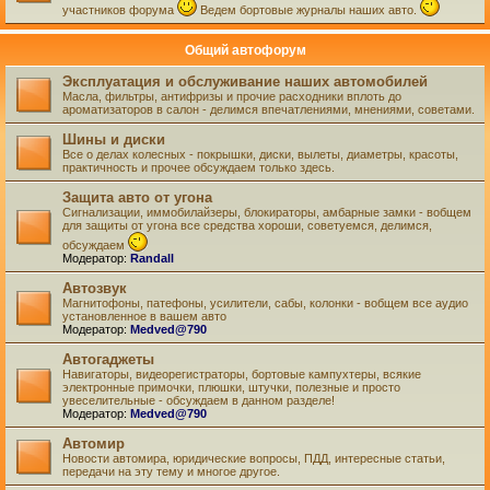
участников форума
Ведем бортовые журналы наших авто.
Общий автофорум
Эксплуатация и обслуживание наших автомобилей
Масла, фильтры, антифризы и прочие расходники вплоть до
ароматизаторов в салон - делимся впечатлениями, мнениями, советами.
Шины и диски
Все о делах колесных - покрышки, диски, вылеты, диаметры, красоты,
практичность и прочее обсуждаем только здесь.
Защита авто от угона
Сигнализации, иммобилайзеры, блокираторы, амбарные замки - вобщем
для защиты от угона все средства хороши, советуемся, делимся,
обсуждаем
Модератор:
Randall
Автозвук
Магнитофоны, патефоны, усилители, сабы, колонки - вобщем все аудио
установленное в вашем авто
Модератор:
Medved@790
Автогаджеты
Навигаторы, видеорегистраторы, бортовые кампухтеры, всякие
электронные примочки, плюшки, штучки, полезные и просто
увеселительные - обсуждаем в данном разделе!
Модератор:
Medved@790
Автомир
Новости автомира, юридические вопросы, ПДД, интересные статьи,
передачи на эту тему и многое другое.