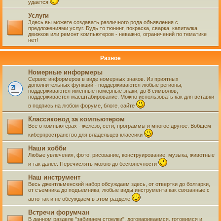
удается
Услуги
Здесь вы можете создавать различного рода объявления с
предложениями услуг. Будь то тюнинг, покраска, сварка, капиталка
движков или ремонт компьютеров - неважно, ограничений по тематике
нет!
Разное
Номерные информеры
Сервис информеров в виде номерных знаков. Из приятных
дополнительных функций - поддерживаются любые регионы,
поддерживаются именные номерные знаки, до 8 символов,
поддерживается масштабирование. Можно использовать как для вставки
в подпись на любом форуме, блоге, сайте
Классиковод за компьютером
Все о компьютерах - железо, сети, программы и многое другое. Вобщем
киберпространство для владельцев классики
Наши хобби
Любые увлечения, фото, рисование, конструирование, музыка, животные
и так далее. Перечислять можно до бесконечности
Наш инструмент
Весь джентльменский набор обсуждаем здесь, от отвертки до болгарки,
от съемника до подъемника, любые виды инструмента как связанные с
авто так и не обсуждаем в этом разделе
Встречи форумчан
В данном разделе "забиваем стрелки", договариваемся, готовимся и