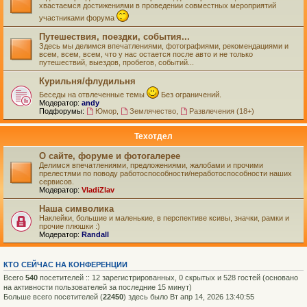
хвастаемся достижениями в проведении совместных мероприятий
участниками форума
Путешествия, поездки, события...
Здесь мы делимся впечатлениями, фотографиями, рекомендациями и
всем, всем, всем, что у нас остается после авто и не только
путешествий, выездов, пробегов, событий...
Курильня/флудильня
Беседы на отвлеченные темы
Без ограничений.
Модератор:
andy
Подфорумы:
Юмор
,
Землячество
,
Развлечения (18+)
Техотдел
О сайте, форуме и фотогалерее
Делимся впечатлениями, предложениями, жалобами и прочими
прелестями по поводу работоспособности/неработоспособности наших
сервисов.
Модератор:
VladiZlav
Наша символика
Наклейки, большие и маленькие, в перспективе ксивы, значки, рамки и
прочие плюшки :)
Модератор:
Randall
КТО СЕЙЧАС НА КОНФЕРЕНЦИИ
Всего
540
посетителей :: 12 зарегистрированных, 0 скрытых и 528 гостей (основано
на активности пользователей за последние 15 минут)
Больше всего посетителей (
22450
) здесь было Вт апр 14, 2026 13:40:55