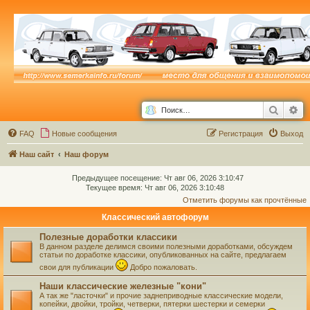
Поиск
Ра
FAQ
Новые сообщения
Р
е
г
и
с
т
р
а
ц
и
я
Выход
Наш сайт
Наш форум
Предыдущее посещение: Чт авг 06, 2026 3:10:47
Текущее время: Чт авг 06, 2026 3:10:48
Отметить форумы как прочтённые
Классический автофорум
Полезные доработки классики
В данном разделе делимся своими полезными доработками, обсуждем
статьи по доработке классики, опубликованных на сайте, предлагаем
свои для публикации
Добро пожаловать.
Наши классические железные "кони"
А так же "ласточки" и прочие заднеприводные классические модели,
копейки, двойки, тройки, четверки, пятерки шестерки и семерки