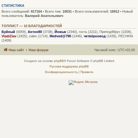
СТАТИСТИКА
Всего сообщений:
917164
• Всего тем:
10031
• Всего пользователей:
16912
• Новый
пользователь:
Валерий Анатольевич
ТОПЛИСТ — 10 БЛАГОДАРНОСТЕЙ
Буйный
(5059),
Антон80
(3738),
Йожык
(2340),
гость
(2211),
Препод48рус
(2206),
VladiZlav
(1925),
zalex
(1714),
Medved@790
(1446),
четвёрковод
(1435),
PECHKIN
(1409)
Наш сайт
Наш форум
Часовой пояс:
UTC+01:00
Создано на основе
phpBB
® Forum Software © phpBB Limited
Русская поддержка phpBB
Конфиденциальность
|
Правила