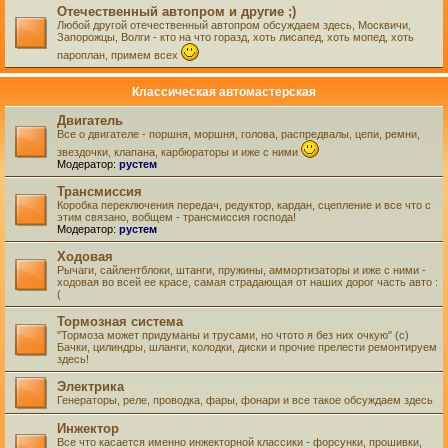
Отечественный автопром и другие ;)
Любой другой отечественный автопром обсуждаем здесь, Москвичи,
Запорожцы, Волги - кто на что горазд, хоть лисапед, хоть мопед, хоть
пароплан, примем всех
Классическая автомастерская
Двигатель
Все о двигателе - поршня, моршня, голова, распредвалы, цепи, ремни,
звездочки, клапана, карбюраторы и иже с ними
Модератор:
рустем
Трансмиссия
Коробка переключения передач, редуктор, кардан, сцепление и все что с
этим связано, вобщем - трансмиссия господа!
Модератор:
рустем
Ходовая
Рычаги, сайлентблоки, штанги, пружины, аммортизаторы и иже с ними -
ходовая во всей ее красе, самая страдающая от наших дорог часть авто :
(
Тормозная система
"Тормоза может придуманы и трусами, но чтото я без них очкую" (с)
Бачки, цилиндры, шланги, колодки, диски и прочие прелести ремонтируем
здесь!
Электрика
Генераторы, реле, проводка, фары, фонари и все такое обсуждаем здесь
Инжектор
Все что касается именно инжекторной классики - форсунки, прошивки,