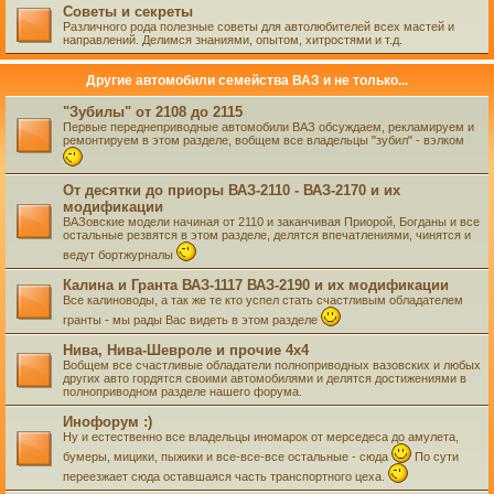
Советы и секреты
Различного рода полезные советы для автолюбителей всех мастей и
направлений. Делимся знаниями, опытом, хитростями и т.д.
Другие автомобили семейства ВАЗ и не только...
"Зубилы" от 2108 до 2115
Первые переднеприводные автомобили ВАЗ обсуждаем, рекламируем и
ремонтируем в этом разделе, вобщем все владельцы "зубил" - вэлком
От десятки до приоры ВАЗ-2110 - ВАЗ-2170 и их
модификации
ВАЗовские модели начиная от 2110 и заканчивая Приорой, Богданы и все
остальные резвятся в этом разделе, делятся впечатлениями, чинятся и
ведут бортжурналы
Калина и Гранта ВАЗ-1117 ВАЗ-2190 и их модификации
Все калиноводы, а так же те кто успел стать счастливым обладателем
гранты - мы рады Вас видеть в этом разделе
Нива, Нива-Шевроле и прочие 4х4
Вобщем все счастливые обладатели полноприводных вазовских и любых
других авто гордятся своими автомобилями и делятся достижениями в
полноприводном разделе нашего форума.
Инофорум :)
Ну и естественно все владельцы иномарок от мерседеса до амулета,
бумеры, мицики, пыжики и все-все-все остальные - сюда
По сути
переезжает сюда оставшаяся часть транспортного цеха.