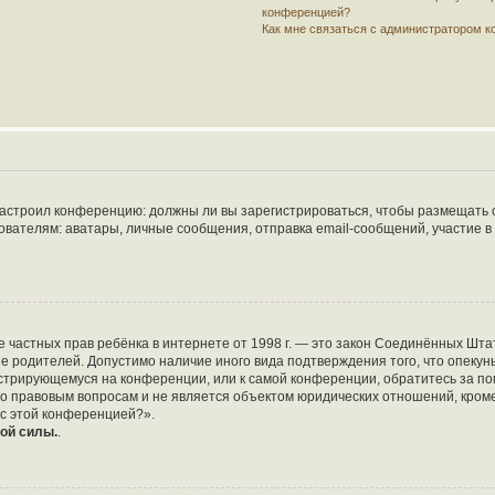
конференцией?
Как мне связаться с администратором 
р настроил конференцию: должны ли вы зарегистрироваться, чтобы размещать 
елям: аватары, личные сообщения, отправка email-сообщений, участие в груп
защите частных прав ребёнка в интернете от 1998 г. — это закон Соединённых 
ие родителей. Допустимо наличие иного вида подтверждения того, что опе
егистрирующемуся на конференции, или к самой конференции, обратитесь за по
 правовым вопросам и не является объектом юридических отношений, кроме 
 с этой конференцией?».
ой силы.
.