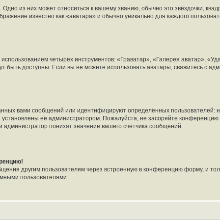
 Одно из них может относиться к вашему званию, обычно это звёздочки, квад
ображение известно как «аватара» и обычно уникально для каждого пользоват
с использованием четырёх инструментов: «Граватар», «Галерея аватар», «У
огут быть доступны. Если вы не можете использовать аватары, свяжитесь с 
анных вами сообщений или идентифицируют определённых пользователей: н
и установлены её администратором. Пожалуйста, не засоряйте конференцию 
и администратор понизят значение вашего счётчика сообщений.
еренцию!
бщения другим пользователям через встроенную в конференцию форму, и тол
имными пользователями.