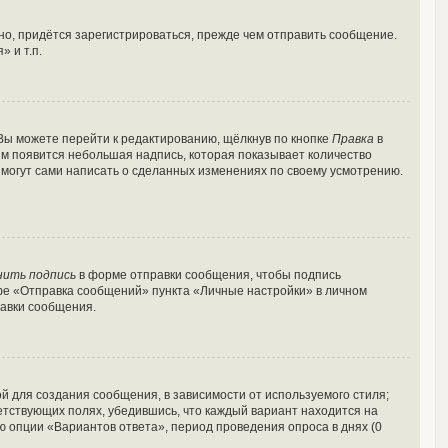
о, придётся зарегистрироваться, прежде чем отправить сообщение.
 и т.п.
Вы можете перейти к редактированию, щёлкнув по кнопке
Правка
в
ним появится небольшая надпись, которая показывает количество
и могут сами написать о сделанных изменениях по своему усмотрению.
нить подпись
в форме отправки сообщения, чтобы подпись
фе «Отправка сообщений» пункта «Личные настройки» в личном
авки сообщения.
 для создания сообщения, в зависимости от используемого стиля;
ветствующих полях, убедившись, что каждый вариант находится на
ю опции «Вариантов ответа», период проведения опроса в днях (0