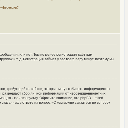
конференции?
сообщения, или нет. Тем не менее регистрация даёт вам
пах и т. д. Регистрация займёт у вас всего пару минут, поэтому мы
Штатов, требующий от сайтов, которые могут собирать информацию от
куны разрешают сбор личной информации от несовершеннолетних
мощью к юрисконсульту. Обратите внимание, что phpBB Limited
указанных в ответе на вопрос «С кем можно связаться по вопросу