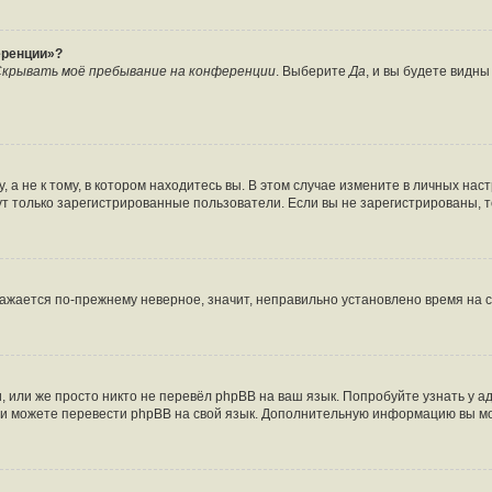
еренции»?
крывать моё пребывание на конференции
. Выберите
Да
, и вы будете видн
а не к тому, в котором находитесь вы. В этом случае измените в личных настро
огут только зарегистрированные пользователи. Если вы не зарегистрированы, 
бражается по-прежнему неверное, значит, неправильно установлено время на
 или же просто никто не перевёл phpBB на ваш язык. Попробуйте узнать у 
сами можете перевести phpBB на свой язык. Дополнительную информацию вы м