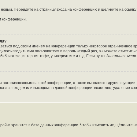
ть новый. Перейдите на страницу входа на конференцию и щёлкните на ссылк
м конференции.
оля?
аваться под своим именем на конференции только некоторое ограниченное вре
одилось вводить имя пользователя и пароль каждый раз, вы можете отметить
иблиотеке, интернет-кафе, университете и т. д. Если пункт
Запомнить меня
ся авторизованным на этой конференции, а также выполняют другие функции,
сти со входом или выходом на данной конференции, возможно, удаление coo
ройки хранятся в базе данных конференции. Чтобы изменить их, щёлкните н