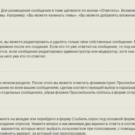
 Для размещения сообщения в теме щёлкните по кнопке «Ответить». Возможн
мы. Например: «Вы можете начинать темы», «Вы можете добавлять вложения»
, вы можете редактировать и удалять только свои собственные сообщения. 
ремени после его создания. Если кто-то уже ответил на сообщение, то под 
ляется, если сообщение редактировал администратор или модератор, хотя он
а него уже кто-то ответил.
в личном разделе. После этого вы можете отметить флажком пункт
Присоеди
чанию ко всем вашим сообщениям, сделав соответствующий выбор в парагра
 в отдельных сообщениях, убрав флажок
Присоединить подпись
в форме отпр
кните на вкладке или перейдите в форму
Создать опрос
под основной формой
создание опросов. Укажите вопрос и как минимум два варианта ответа в соот
о вариантов, которые могут выбрать пользователи при голосовании, с помощь
изменять вариант, за который они проголосовали.