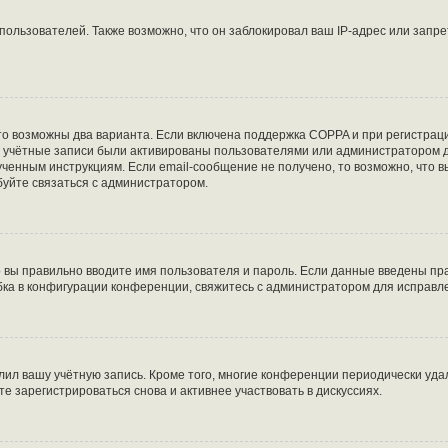
льзователей. Также возможно, что он заблокировал ваш IP-адрес или запре
то возможны два варианта. Если включена поддержка COPPA и при регистраци
е учётные записи были активированы пользователями или администратором д
ченным инструкциям. Если email-сообщение не получено, то возможно, что в
буйте связаться с администратором.
о вы правильно вводите имя пользователя и пароль. Если данные введены пра
бка в конфигурации конференции, свяжитесь с администратором для исправл
лил вашу учётную запись. Кроме того, многие конференции периодически уд
 зарегистрироваться снова и активнее участвовать в дискуссиях.