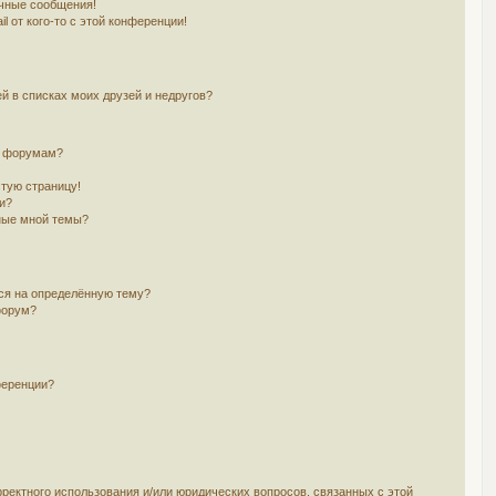
чные сообщения!
l от кого-то с этой конференции!
й в списках моих друзей и недругов?
и форумам?
стую страницу!
и?
ные мной темы?
ься на определённую тему?
форум?
ференции?
рректного использования и/или юридических вопросов, связанных с этой