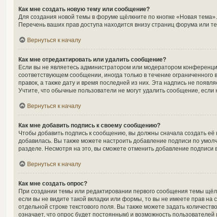
Как мне создать новую тему или сообщение?
Для создания новой темы в форуме щёлкните по кнопке «Новая тема».
Перечень ваших прав доступа находится внизу страниц форума или те
Вернуться к началу
Как мне отредактировать или удалить сообщение?
Если вы не являетесь администратором или модератором конференции
соответствующем сообщении, иногда только в течение ограниченного в
правок, а также дату и время последней из них. Эта надпись не появ
Учтите, что обычные пользователи не могут удалить сообщение, если н
Вернуться к началу
Как мне добавить подпись к своему сообщению?
Чтобы добавить подпись к сообщению, вы должны сначала создать её 
добавилась. Вы также можете настроить добавление подписи по умол
разделе. Несмотря на это, вы сможете отменить добавление подписи
Вернуться к началу
Как мне создать опрос?
При создании темы или редактировании первого сообщения темы щёл
если вы не видите такой вкладки или формы, то вы не имеете прав на 
отдельной строке текстового поля. Вы также можете задать количеств
означает, что опрос будет постоянным) и возможность пользователей 