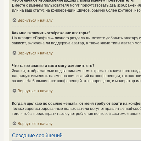
Что означают изображения рядом с моим именем пользователя?
Вместе с именем пользователя могут присутствовать два изображения.
или на ваш статус на конференции. Другое, обычно более крупное, из
Вернуться к началу
Как мне включить отображение аватары?
На вкладке «Профиль» личного раздела вы можете добавить аватару 
зависит, включена ли поддержка аватар, а также какие типы аватар м
Вернуться к началу
Что такое звание и как я могу изменить его?
Звания, отображаемые под вашим именем, отражают количество созд
напрямую изменять наименования званий на конференции, так как он
звание. На большинстве конференций это запрещено, и модератор ил
Вернуться к началу
Когда я щёлкаю по ссылке «email», от меня требуют войти на конф
Только зарегистрированные пользователи могут отправлять email-соо
того, чтобы предотвратить злоупотребления почтовой системой анон
Вернуться к началу
Создание сообщений