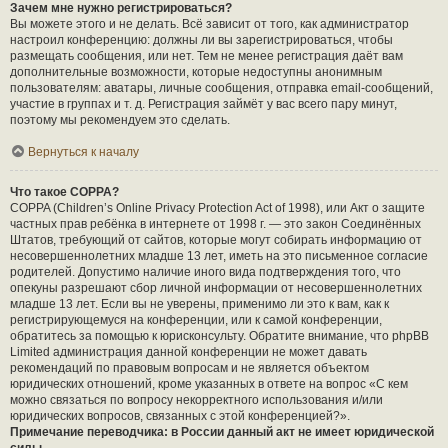
Зачем мне нужно регистрироваться?
Вы можете этого и не делать. Всё зависит от того, как администратор
настроил конференцию: должны ли вы зарегистрироваться, чтобы
размещать сообщения, или нет. Тем не менее регистрация даёт вам
дополнительные возможности, которые недоступны анонимным
пользователям: аватары, личные сообщения, отправка email-сообщений,
участие в группах и т. д. Регистрация займёт у вас всего пару минут,
поэтому мы рекомендуем это сделать.
Вернуться к началу
Что такое COPPA?
COPPA (Children’s Online Privacy Protection Act of 1998), или Акт о защите
частных прав ребёнка в интернете от 1998 г. — это закон Соединённых
Штатов, требующий от сайтов, которые могут собирать информацию от
несовершеннолетних младше 13 лет, иметь на это письменное согласие
родителей. Допустимо наличие иного вида подтверждения того, что
опекуны разрешают сбор личной информации от несовершеннолетних
младше 13 лет. Если вы не уверены, применимо ли это к вам, как к
регистрирующемуся на конференции, или к самой конференции,
обратитесь за помощью к юрисконсульту. Обратите внимание, что phpBB
Limited администрация данной конференции не может давать
рекомендаций по правовым вопросам и не является объектом
юридических отношений, кроме указанных в ответе на вопрос «С кем
можно связаться по вопросу некорректного использования и/или
юридических вопросов, связанных с этой конференцией?».
Примечание переводчика: в России данный акт не имеет юридической