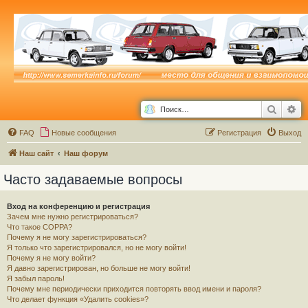
Поиск
Ра
FAQ
Новые сообщения
Р
е
г
и
с
т
р
а
ц
и
я
Выход
Наш сайт
Наш форум
Часто задаваемые вопросы
Вход на конференцию и регистрация
Зачем мне нужно регистрироваться?
Что такое COPPA?
Почему я не могу зарегистрироваться?
Я только что зарегистрировался, но не могу войти!
Почему я не могу войти?
Я давно зарегистрирован, но больше не могу войти!
Я забыл пароль!
Почему мне периодически приходится повторять ввод имени и пароля?
Что делает функция «Удалить cookies»?