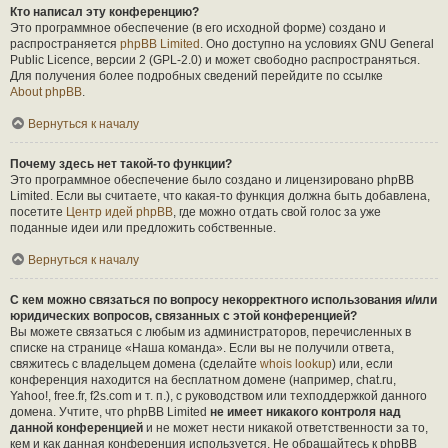
Кто написал эту конференцию?
Это программное обеспечение (в его исходной форме) создано и
распространяется
phpBB Limited
. Оно доступно на условиях GNU General
Public Licence, версии 2 (GPL-2.0) и может свободно распространяться.
Для получения более подробных сведений перейдите по ссылке
About phpBB
.
Вернуться к началу
Почему здесь нет такой-то функции?
Это программное обеспечение было создано и лицензировано phpBB
Limited. Если вы считаете, что какая-то функция должна быть добавлена,
посетите
Центр идей phpBB
, где можно отдать свой голос за уже
поданные идеи или предложить собственные.
Вернуться к началу
С кем можно связаться по вопросу некорректного использования и/или
юридических вопросов, связанных с этой конференцией?
Вы можете связаться с любым из администраторов, перечисленных в
списке на странице «Наша команда». Если вы не получили ответа,
свяжитесь с владельцем домена (сделайте
whois lookup
) или, если
конференция находится на бесплатном домене (например, chat.ru,
Yahoo!, free.fr, f2s.com и т. п.), с руководством или техподдержкой данного
домена. Учтите, что phpBB Limited
не имеет никакого контроля над
данной конференцией
и не может нести никакой ответственности за то,
кем и как данная конференция используется. Не обращайтесь к phpBB