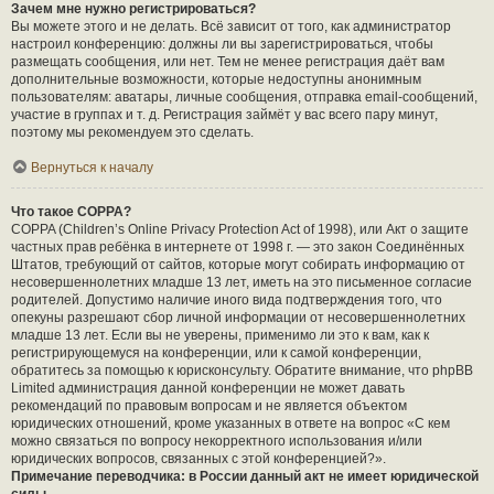
Зачем мне нужно регистрироваться?
Вы можете этого и не делать. Всё зависит от того, как администратор
настроил конференцию: должны ли вы зарегистрироваться, чтобы
размещать сообщения, или нет. Тем не менее регистрация даёт вам
дополнительные возможности, которые недоступны анонимным
пользователям: аватары, личные сообщения, отправка email-сообщений,
участие в группах и т. д. Регистрация займёт у вас всего пару минут,
поэтому мы рекомендуем это сделать.
Вернуться к началу
Что такое COPPA?
COPPA (Children’s Online Privacy Protection Act of 1998), или Акт о защите
частных прав ребёнка в интернете от 1998 г. — это закон Соединённых
Штатов, требующий от сайтов, которые могут собирать информацию от
несовершеннолетних младше 13 лет, иметь на это письменное согласие
родителей. Допустимо наличие иного вида подтверждения того, что
опекуны разрешают сбор личной информации от несовершеннолетних
младше 13 лет. Если вы не уверены, применимо ли это к вам, как к
регистрирующемуся на конференции, или к самой конференции,
обратитесь за помощью к юрисконсульту. Обратите внимание, что phpBB
Limited администрация данной конференции не может давать
рекомендаций по правовым вопросам и не является объектом
юридических отношений, кроме указанных в ответе на вопрос «С кем
можно связаться по вопросу некорректного использования и/или
юридических вопросов, связанных с этой конференцией?».
Примечание переводчика: в России данный акт не имеет юридической