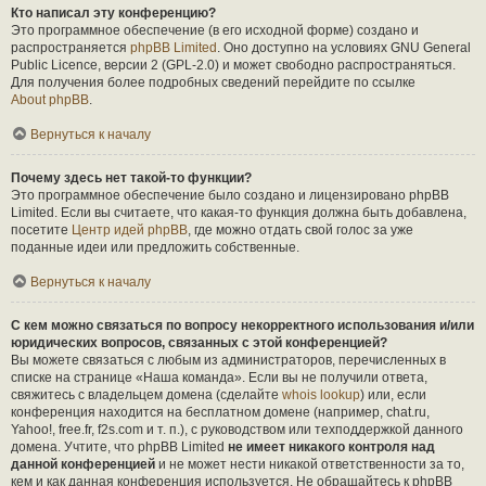
Кто написал эту конференцию?
Это программное обеспечение (в его исходной форме) создано и
распространяется
phpBB Limited
. Оно доступно на условиях GNU General
Public Licence, версии 2 (GPL-2.0) и может свободно распространяться.
Для получения более подробных сведений перейдите по ссылке
About phpBB
.
Вернуться к началу
Почему здесь нет такой-то функции?
Это программное обеспечение было создано и лицензировано phpBB
Limited. Если вы считаете, что какая-то функция должна быть добавлена,
посетите
Центр идей phpBB
, где можно отдать свой голос за уже
поданные идеи или предложить собственные.
Вернуться к началу
С кем можно связаться по вопросу некорректного использования и/или
юридических вопросов, связанных с этой конференцией?
Вы можете связаться с любым из администраторов, перечисленных в
списке на странице «Наша команда». Если вы не получили ответа,
свяжитесь с владельцем домена (сделайте
whois lookup
) или, если
конференция находится на бесплатном домене (например, chat.ru,
Yahoo!, free.fr, f2s.com и т. п.), с руководством или техподдержкой данного
домена. Учтите, что phpBB Limited
не имеет никакого контроля над
данной конференцией
и не может нести никакой ответственности за то,
кем и как данная конференция используется. Не обращайтесь к phpBB