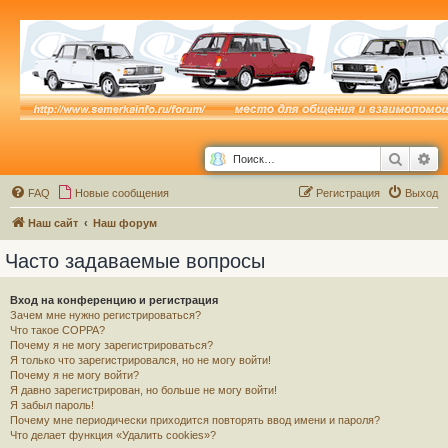
Поиск
Ра
FAQ
Новые сообщения
Р
е
г
и
с
т
р
а
ц
и
я
Выход
Наш сайт
Наш форум
Часто задаваемые вопросы
Вход на конференцию и регистрация
Зачем мне нужно регистрироваться?
Что такое COPPA?
Почему я не могу зарегистрироваться?
Я только что зарегистрировался, но не могу войти!
Почему я не могу войти?
Я давно зарегистрирован, но больше не могу войти!
Я забыл пароль!
Почему мне периодически приходится повторять ввод имени и пароля?
Что делает функция «Удалить cookies»?