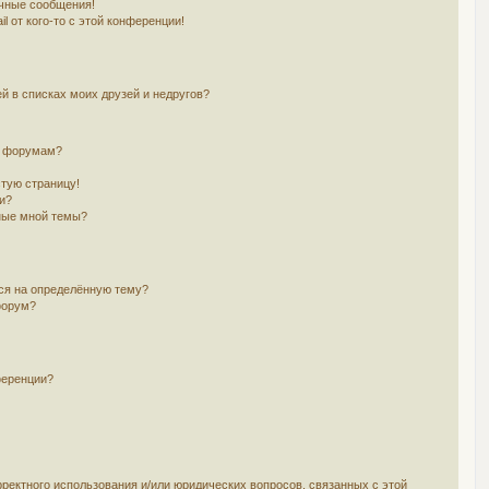
чные сообщения!
l от кого-то с этой конференции!
й в списках моих друзей и недругов?
и форумам?
стую страницу!
и?
ные мной темы?
ься на определённую тему?
форум?
ференции?
рректного использования и/или юридических вопросов, связанных с этой