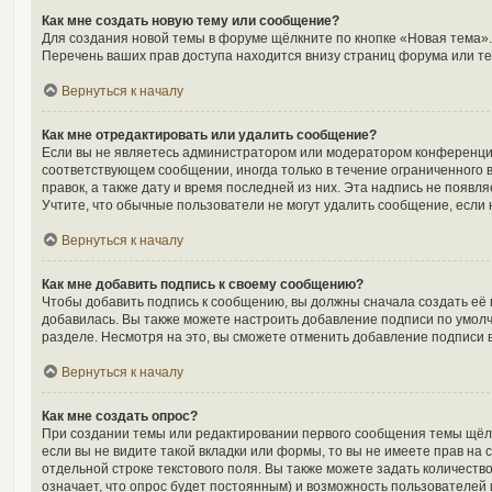
Как мне создать новую тему или сообщение?
Для создания новой темы в форуме щёлкните по кнопке «Новая тема».
Перечень ваших прав доступа находится внизу страниц форума или те
Вернуться к началу
Как мне отредактировать или удалить сообщение?
Если вы не являетесь администратором или модератором конференции
соответствующем сообщении, иногда только в течение ограниченного в
правок, а также дату и время последней из них. Эта надпись не появ
Учтите, что обычные пользователи не могут удалить сообщение, если н
Вернуться к началу
Как мне добавить подпись к своему сообщению?
Чтобы добавить подпись к сообщению, вы должны сначала создать её 
добавилась. Вы также можете настроить добавление подписи по умол
разделе. Несмотря на это, вы сможете отменить добавление подписи
Вернуться к началу
Как мне создать опрос?
При создании темы или редактировании первого сообщения темы щёл
если вы не видите такой вкладки или формы, то вы не имеете прав на 
отдельной строке текстового поля. Вы также можете задать количеств
означает, что опрос будет постоянным) и возможность пользователей 