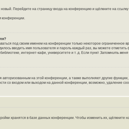
ть новый. Перейдите на страницу входа на конференцию и щёлкните на ссылк
м конференции.
оля?
аваться под своим именем на конференции только некоторое ограниченное вре
одилось вводить имя пользователя и пароль каждый раз, вы можете отметить
иблиотеке, интернет-кафе, университете и т. д. Если пункт
Запомнить меня
ся авторизованным на этой конференции, а также выполняют другие функции,
сти со входом или выходом на данной конференции, возможно, удаление coo
ройки хранятся в базе данных конференции. Чтобы изменить их, щёлкните н