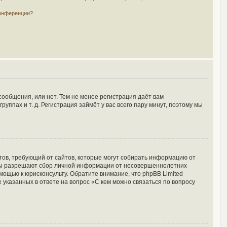
конференции?
сообщения, или нет. Тем не менее регистрация даёт вам
пах и т. д. Регистрация займёт у вас всего пару минут, поэтому мы
Штатов, требующий от сайтов, которые могут собирать информацию от
куны разрешают сбор личной информации от несовершеннолетних
мощью к юрисконсульту. Обратите внимание, что phpBB Limited
указанных в ответе на вопрос «С кем можно связаться по вопросу