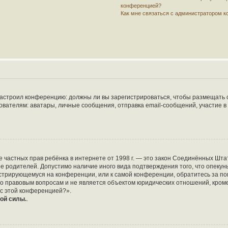
конференцией?
Как мне связаться с администратором 
р настроил конференцию: должны ли вы зарегистрироваться, чтобы размещать 
елям: аватары, личные сообщения, отправка email-сообщений, участие в груп
защите частных прав ребёнка в интернете от 1998 г. — это закон Соединённых 
ие родителей. Допустимо наличие иного вида подтверждения того, что опе
егистрирующемуся на конференции, или к самой конференции, обратитесь за по
 правовым вопросам и не является объектом юридических отношений, кроме 
 с этой конференцией?».
ой силы.
.