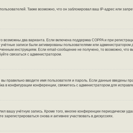
льзователей. Также возможно, что он заблокировал ваш IP-адрес или запре
то возможны два варианта. Если включена поддержка COPPA и при регистраци
е учётные записи были активированы пользователями или администратором д
ченным инструкциям. Если email-сообщение не получено, то возможно, что в
буйте связаться с администратором.
о вы правильно вводите имя пользователя и пароль. Если данные введены пра
бка в конфигурации конференции, свяжитесь с администратором для исправл
лил вашу учётную запись. Кроме того, многие конференции периодически уд
 зарегистрироваться снова и активнее участвовать в дискуссиях.