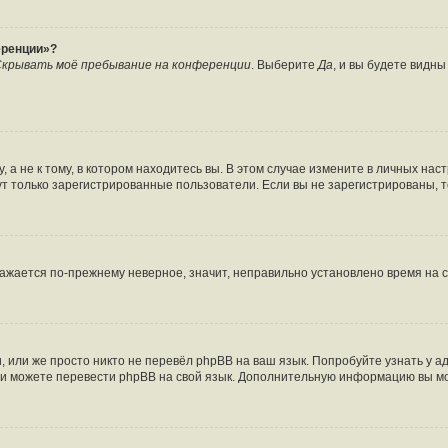
еренции»?
крывать моё пребывание на конференции
. Выберите
Да
, и вы будете видн
а не к тому, в котором находитесь вы. В этом случае измените в личных настро
огут только зарегистрированные пользователи. Если вы не зарегистрированы, 
бражается по-прежнему неверное, значит, неправильно установлено время на
 или же просто никто не перевёл phpBB на ваш язык. Попробуйте узнать у 
сами можете перевести phpBB на свой язык. Дополнительную информацию вы м