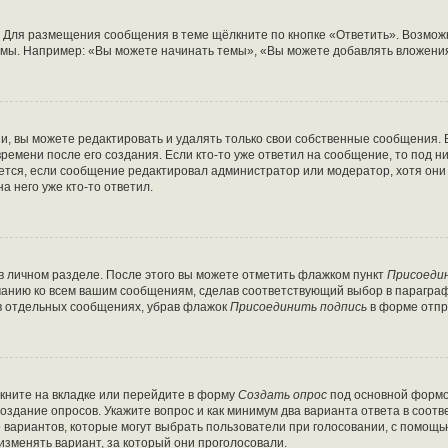
 Для размещения сообщения в теме щёлкните по кнопке «Ответить». Возможн
мы. Например: «Вы можете начинать темы», «Вы можете добавлять вложения»
, вы можете редактировать и удалять только свои собственные сообщения. 
ремени после его создания. Если кто-то уже ответил на сообщение, то под 
ляется, если сообщение редактировал администратор или модератор, хотя он
а него уже кто-то ответил.
в личном разделе. После этого вы можете отметить флажком пункт
Присоеди
чанию ко всем вашим сообщениям, сделав соответствующий выбор в парагра
 в отдельных сообщениях, убрав флажок
Присоединить подпись
в форме отпр
кните на вкладке или перейдите в форму
Создать опрос
под основной формой
создание опросов. Укажите вопрос и как минимум два варианта ответа в соот
о вариантов, которые могут выбрать пользователи при голосовании, с помощь
изменять вариант, за который они проголосовали.