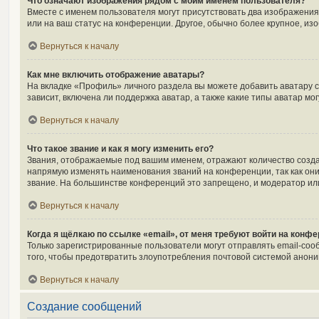
Что означают изображения рядом с моим именем пользователя?
Вместе с именем пользователя могут присутствовать два изображения.
или на ваш статус на конференции. Другое, обычно более крупное, из
Вернуться к началу
Как мне включить отображение аватары?
На вкладке «Профиль» личного раздела вы можете добавить аватару 
зависит, включена ли поддержка аватар, а также какие типы аватар м
Вернуться к началу
Что такое звание и как я могу изменить его?
Звания, отображаемые под вашим именем, отражают количество созд
напрямую изменять наименования званий на конференции, так как он
звание. На большинстве конференций это запрещено, и модератор ил
Вернуться к началу
Когда я щёлкаю по ссылке «email», от меня требуют войти на конф
Только зарегистрированные пользователи могут отправлять email-соо
того, чтобы предотвратить злоупотребления почтовой системой анон
Вернуться к началу
Создание сообщений