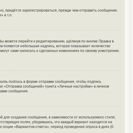
о, придётся зарегистрироваться, прежде чем отправить сообщение.
 и т.п.
Вы можете перейти к редактированию, щёлкнув по кнопке
Правка
в
ним появится небольшая надпись, которая показывает количество
и могут сами написать о сделанных изменениях по своему усмотрению.
нить подпись
в форме отправки сообщения, чтобы подпись
фе «Отправка сообщений» пункта «Личные настройки» в личном
авки сообщения.
 для создания сообщения, в зависимости от используемого стиля;
ветствующих полях, убедившись, что каждый вариант находится на
ю опции «Вариантов ответа», период проведения опроса в днях (0