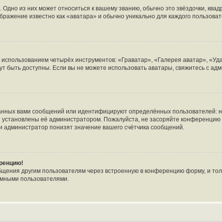
 Одно из них может относиться к вашему званию, обычно это звёздочки, квад
ображение известно как «аватара» и обычно уникально для каждого пользоват
с использованием четырёх инструментов: «Граватар», «Галерея аватар», «У
огут быть доступны. Если вы не можете использовать аватары, свяжитесь с 
анных вами сообщений или идентифицируют определённых пользователей: н
и установлены её администратором. Пожалуйста, не засоряйте конференцию 
и администратор понизят значение вашего счётчика сообщений.
еренцию!
бщения другим пользователям через встроенную в конференцию форму, и тол
имными пользователями.