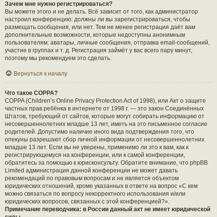
Зачем мне нужно регистрироваться?
Вы можете этого и не делать. Всё зависит от того, как администратор
настроил конференцию: должны ли вы зарегистрироваться, чтобы
размещать сообщения, или нет. Тем не менее регистрация даёт вам
дополнительные возможности, которые недоступны анонимным
пользователям: аватары, личные сообщения, отправка email-сообщений,
участие в группах и т. д. Регистрация займёт у вас всего пару минут,
поэтому мы рекомендуем это сделать.
Вернуться к началу
Что такое COPPA?
COPPA (Children’s Online Privacy Protection Act of 1998), или Акт о защите
частных прав ребёнка в интернете от 1998 г. — это закон Соединённых
Штатов, требующий от сайтов, которые могут собирать информацию от
несовершеннолетних младше 13 лет, иметь на это письменное согласие
родителей. Допустимо наличие иного вида подтверждения того, что
опекуны разрешают сбор личной информации от несовершеннолетних
младше 13 лет. Если вы не уверены, применимо ли это к вам, как к
регистрирующемуся на конференции, или к самой конференции,
обратитесь за помощью к юрисконсульту. Обратите внимание, что phpBB
Limited администрация данной конференции не может давать
рекомендаций по правовым вопросам и не является объектом
юридических отношений, кроме указанных в ответе на вопрос «С кем
можно связаться по вопросу некорректного использования и/или
юридических вопросов, связанных с этой конференцией?».
Примечание переводчика: в России данный акт не имеет юридической