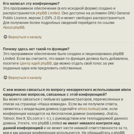
Кто написал эту конференцию?
Это программное обеспечение (в его исходной форме) создано и
распространяется
phpBB Limited
. Оно доступно на условиях GNU General
Public Licence, версии 2 (GPL-2.0) и может свободно распространяться.
Для получения более подробных сведений перейдите по ссылке
About phpBB
.
Вернуться к началу
Почему здесь нет такой-то функции?
Это программное обеспечение было создано и лицензировано phpBB
Limited. Если вы считаете, что какая-то функция должна быть добавлена,
посетите
Центр идей phpBB
, где можно отдать свой голос за уже
поданные идеи или предложить собственные.
Вернуться к началу
С кем можно связаться по вопросу некорректного использования и/или
юридических вопросов, связанных с этой конференцией?
Вы можете связаться с любым из администраторов, перечисленных в
списке на странице «Наша команда». Если вы не получили ответа,
свяжитесь с владельцем домена (сделайте
whois lookup
) или, если
конференция находится на бесплатном домене (например, chat.ru,
Yahoo!, free.fr, f2s.com и т. п.), с руководством или техподдержкой данного
домена. Учтите, что phpBB Limited
не имеет никакого контроля над
данной конференцией
и не может нести никакой ответственности за то,
кем и как данная конференция используется. Не обращайтесь к phpBB