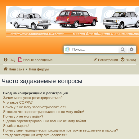
Поиск
Ра
FAQ
Новые сообщения
Р
е
г
и
с
т
р
а
ц
и
я
Выход
Наш сайт
Наш форум
Часто задаваемые вопросы
Вход на конференцию и регистрация
Зачем мне нужно регистрироваться?
Что такое COPPA?
Почему я не могу зарегистрироваться?
Я только что зарегистрировался, но не могу войти!
Почему я не могу войти?
Я давно зарегистрирован, но больше не могу войти!
Я забыл пароль!
Почему мне периодически приходится повторять ввод имени и пароля?
Что делает функция «Удалить cookies»?