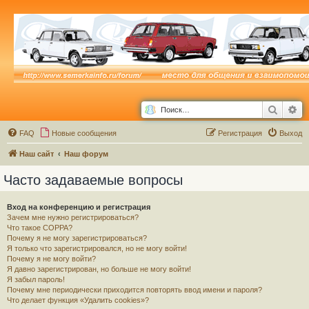
Поиск
Ра
FAQ
Новые сообщения
Р
е
г
и
с
т
р
а
ц
и
я
Выход
Наш сайт
Наш форум
Часто задаваемые вопросы
Вход на конференцию и регистрация
Зачем мне нужно регистрироваться?
Что такое COPPA?
Почему я не могу зарегистрироваться?
Я только что зарегистрировался, но не могу войти!
Почему я не могу войти?
Я давно зарегистрирован, но больше не могу войти!
Я забыл пароль!
Почему мне периодически приходится повторять ввод имени и пароля?
Что делает функция «Удалить cookies»?