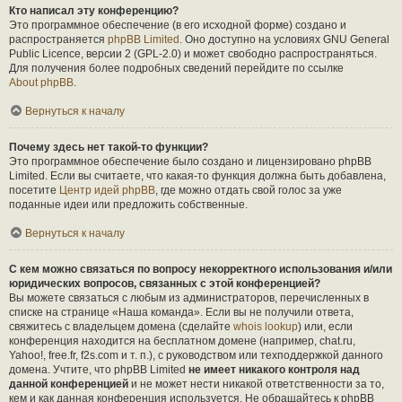
Кто написал эту конференцию?
Это программное обеспечение (в его исходной форме) создано и
распространяется
phpBB Limited
. Оно доступно на условиях GNU General
Public Licence, версии 2 (GPL-2.0) и может свободно распространяться.
Для получения более подробных сведений перейдите по ссылке
About phpBB
.
Вернуться к началу
Почему здесь нет такой-то функции?
Это программное обеспечение было создано и лицензировано phpBB
Limited. Если вы считаете, что какая-то функция должна быть добавлена,
посетите
Центр идей phpBB
, где можно отдать свой голос за уже
поданные идеи или предложить собственные.
Вернуться к началу
С кем можно связаться по вопросу некорректного использования и/или
юридических вопросов, связанных с этой конференцией?
Вы можете связаться с любым из администраторов, перечисленных в
списке на странице «Наша команда». Если вы не получили ответа,
свяжитесь с владельцем домена (сделайте
whois lookup
) или, если
конференция находится на бесплатном домене (например, chat.ru,
Yahoo!, free.fr, f2s.com и т. п.), с руководством или техподдержкой данного
домена. Учтите, что phpBB Limited
не имеет никакого контроля над
данной конференцией
и не может нести никакой ответственности за то,
кем и как данная конференция используется. Не обращайтесь к phpBB