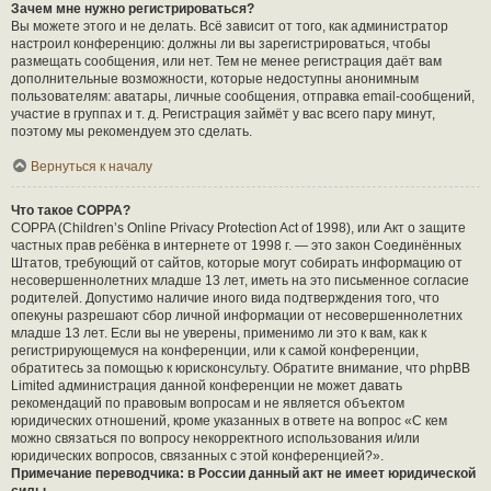
Зачем мне нужно регистрироваться?
Вы можете этого и не делать. Всё зависит от того, как администратор
настроил конференцию: должны ли вы зарегистрироваться, чтобы
размещать сообщения, или нет. Тем не менее регистрация даёт вам
дополнительные возможности, которые недоступны анонимным
пользователям: аватары, личные сообщения, отправка email-сообщений,
участие в группах и т. д. Регистрация займёт у вас всего пару минут,
поэтому мы рекомендуем это сделать.
Вернуться к началу
Что такое COPPA?
COPPA (Children’s Online Privacy Protection Act of 1998), или Акт о защите
частных прав ребёнка в интернете от 1998 г. — это закон Соединённых
Штатов, требующий от сайтов, которые могут собирать информацию от
несовершеннолетних младше 13 лет, иметь на это письменное согласие
родителей. Допустимо наличие иного вида подтверждения того, что
опекуны разрешают сбор личной информации от несовершеннолетних
младше 13 лет. Если вы не уверены, применимо ли это к вам, как к
регистрирующемуся на конференции, или к самой конференции,
обратитесь за помощью к юрисконсульту. Обратите внимание, что phpBB
Limited администрация данной конференции не может давать
рекомендаций по правовым вопросам и не является объектом
юридических отношений, кроме указанных в ответе на вопрос «С кем
можно связаться по вопросу некорректного использования и/или
юридических вопросов, связанных с этой конференцией?».
Примечание переводчика: в России данный акт не имеет юридической